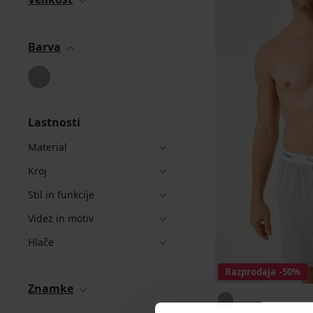
Barva
Lastnosti
Material
Kroj
Stil in funkcije
Videz in motiv
Hlače
Razprodaja
-50%
Znamke