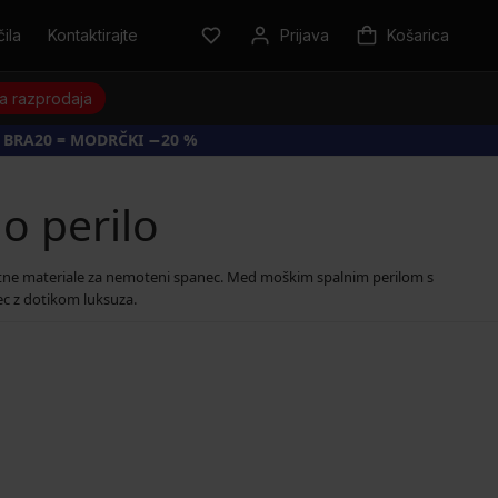
ila
Kontaktirajte
Prijava
Košarica
a razprodaja
 BRA20 = MODRČKI −20 %
o perilo
tne materiale za nemoteni spanec. Med moškim spalnim perilom s
nec z dotikom luksuza.