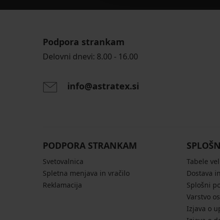
Podpora strankam
Delovni dnevi: 8.00 - 16.00
info@astratex.si
PODPORA STRANKAM
SPLOŠN
Svetovalnica
Tabele vel
Spletna menjava in vračilo
Dostava in
Reklamacija
Splošni p
Varstvo o
Izjava o u