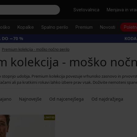
Išči
Svetovalnica
Menjava in vrač
oško
Kopalke
Spalno perilo
Premium
Novosti
Poletn
 DO −70 %
KODA
Premium kolekcija - moško nočno perilo
 kolekcija - moško nočn
 stopnjo udobja. Premium kolekcija povezuje vrhunsko zasnovo in prvovrs
 hlačami ali pa kratkimi rokavi lahko izbere prav vsak. Doživite nemoteni spa
dajano
Najnovejše
Od najcenejšega
Od najdražjega
LIMITED