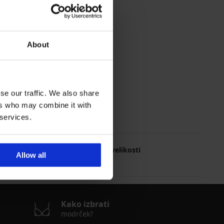
About
se our traffic. We also share
ers who may combine it with
 services.
Najpogosteje izbrane velikosti
Allow all
S
Kako izbrati
modrček?