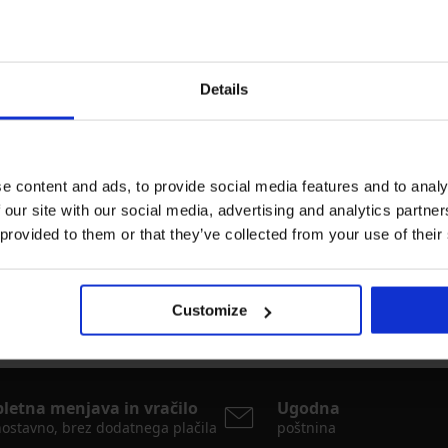
 Calvin Klein Cotton
a
Details
e content and ads, to provide social media features and to analy
 our site with our social media, advertising and analytics partn
 provided to them or that they’ve collected from your use of their
znamke
Najpogosteje izbrane barve
Customize
siva
pletna menjava in vračilo
Ugodna
ostavno, brez dodatnega plačila
poštnina