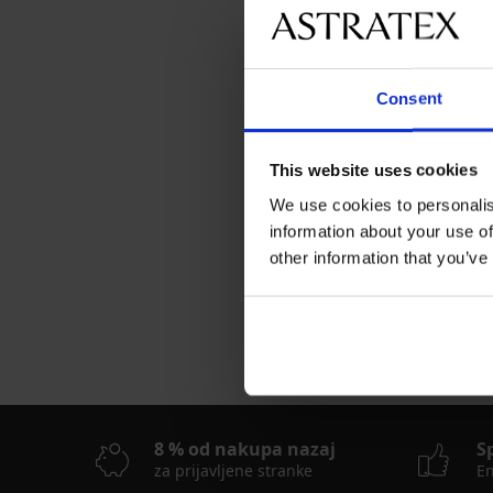
PREMIUM
Kratke pižama hlače
Popust
Prvotna cen
24,50 €
48,99 €
Consent
This website uses cookies
We use cookies to personalis
information about your use of
other information that you’ve
Najbolj priljubljene 
Calvin Klein
8 % od nakupa nazaj
S
za prijavljene stranke
En