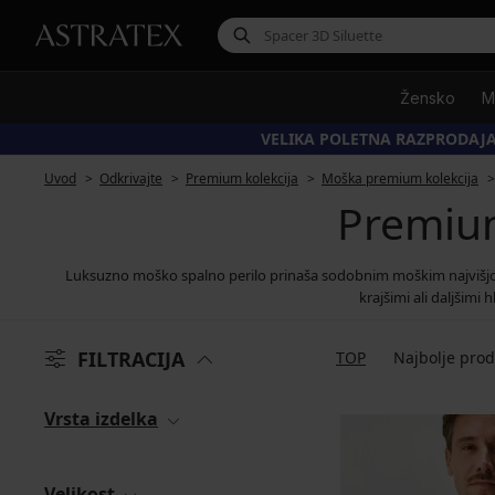
Žensko
M
VELIKA POLETNA RAZPRODAJA
Uvod
Odkrivajte
Premium kolekcija
Moška premium kolekcija
Premium
Luksuzno moško spalno perilo prinaša sodobnim moškim najvišjo
krajšimi ali daljšimi
FILTRACIJA
TOP
Najbolje pro
Vrsta izdelka
Velikost