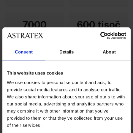
7000
600 tisoč
m² je površina
ljudi nam sledi na
skladišča v Náchodu
Facebooku
Consent
Details
About
Naša ekipa
Preko 250 nas je, nekateri delamo v Náchodu, drugi
pa v Pragi. Vsi pa imamo isti cilj - želimo, da je vsak vaš
This website uses cookies
nakup enostaven, priročen in prijeten. Pri nas boste
We use cookies to personalise content and ads, to
našli izkušene strokovnjake in mlade talente. In vsak
provide social media features and to analyse our traffic.
od njih je pomemben. Spletna trgovina je kompleksen
We also share information about your use of our site with
organizem, katerega delovanje temelji na timskem
our social media, advertising and analytics partners who
delu. Zato se morajo vsi, ki sodelujejo pri njenem
may combine it with other information that you’ve
delovanju, združiti.
provided to them or that they’ve collected from your use
of their services.