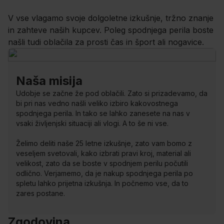
V vse vlagamo svoje dolgoletne izkušnje, tržno znanje
in zahteve naših kupcev. Poleg spodnjega perila boste
našli tudi oblačila za prosti čas in šport ali nogavice.
Naša misija
Udobje se začne že pod oblačili. Zato si prizadevamo, da
bi pri nas vedno našli veliko izbiro kakovostnega
spodnjega perila. In tako se lahko zanesete na nas v
vsaki življenjski situaciji ali vlogi. A to še ni vse.
Želimo deliti naše 25 letne izkušnje, zato vam bomo z
veseljem svetovali, kako izbrati pravi kroj, material ali
velikost, zato da se boste v spodnjem perilu počutili
odlično. Verjamemo, da je nakup spodnjega perila po
spletu lahko prijetna izkušnja. In počnemo vse, da to
zares postane.
Zgodovina