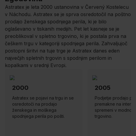
Astratex je leta 2000 ustanovina v Červený Kostelecu
v Náchodu. Astratex se je sprva osredotočil na poštno
prodajo ženskega spodnjega perila, ki je bilo
oglaševano v tiskanih medijih. Pet let kasneje se je
preoblikoval v spletno trgovino, ki je postala prva na
češkem trgu v kategoriji spodnjega perila. Zahvaljujoč
postopni širitvi na tuje trge je Astratex danes eden
največjih spletnih trgovin s spodnjim perilom in
kopalkami v srednji Evropi.
2000
2005
Astratex se pojavi na trgu in se
Podjetje prodajo po 
osredotoči na prodajo
premakne na internet
ženskega in moškega
spremeni v modno s
spodnjega perila po pošti.
trgovino.