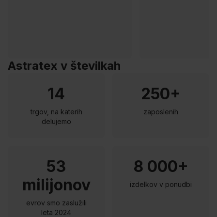
Astratex v številkah
14
250+
trgov, na katerih
zaposlenih
delujemo
53
8 000+
milijonov
izdelkov v ponudbi
evrov smo zaslužili
leta 2024