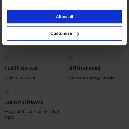
Daniel Naxera
Michal Bilka
Generalni direktor
Direktor marketinga
Allow all
Customize
Martin Svoboda
Petr Doňar
HR direktor
Finančni direktor
Lukáš Barcal
Jiří Budinský
Direktor nabave
Vodja razvojnega teama
Julie Pařízková
Vodja Skrbi za stranke in tujih
trgov