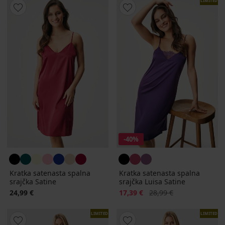
LIMITED
-40%
Kratka satenasta spalna
Kratka satenasta spalna
srajčka Satine
srajčka Luisa Satine
Popust
Prvotna cena
24,99 €
17,39 €
28,99 €
LIMITED
LIMITED