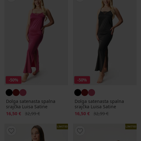
-50%
-50%
Dolga satenasta spalna
Dolga satenasta spalna
srajčka Luisa Satine
srajčka Luisa Satine
Popust
Prvotna cena
Popust
Prvotna cena
16,50 €
32,99 €
16,50 €
32,99 €
LIMITED
LIMITED