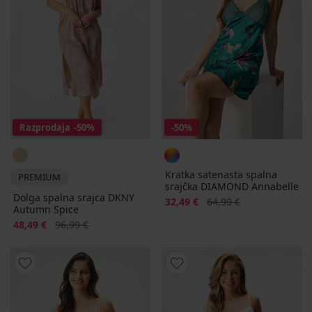
Razprodaja
-50%
-50%
Kratka satenasta spalna
PREMIUM
srajčka DIAMOND Annabelle
Dolga spalna srajca DKNY
Popust
Prvotna cena
32,49 €
64,99 €
Autumn Spice
Popust
Prvotna cena
48,49 €
96,99 €