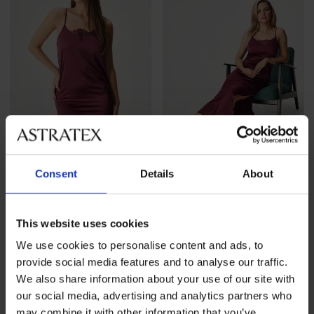
-40%
-50%
Consent
Details
About
Kratka satenasta spalna
Dolga satenasta spalna
srajčka Luisa Satine
srajčka Luisa Satine
This website uses cookies
Popust
Prvotna cena
Popust
Prvotna cena
17,39 €
28,99 €
16,50 €
32,99 €
We use cookies to personalise content and ads, to
provide social media features and to analyse our traffic.
LIMITED
LIMITED
We also share information about your use of our site with
our social media, advertising and analytics partners who
may combine it with other information that you’ve