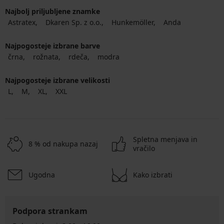
Najbolj priljubljene znamke
Astratex
Dkaren Sp. z o.o.
Hunkemöller
Anda
Najpogosteje izbrane barve
črna
rožnata
rdeča
modra
Najpogosteje izbrane velikosti
L
M
XL
XXL
Spletna menjava in
8 % od nakupa nazaj
vračilo
Ugodna
Kako izbrati
Podpora strankam