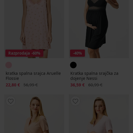
Razprodaja
-60%
-40%
kratka spalna srajca Aruelle
Kratka spalna srajčka za
Flossie
dojenje Nessi
Popust
Prvotna cena
Popust
Prvotna cena
22,80 €
56,99 €
36,59 €
60,99 €