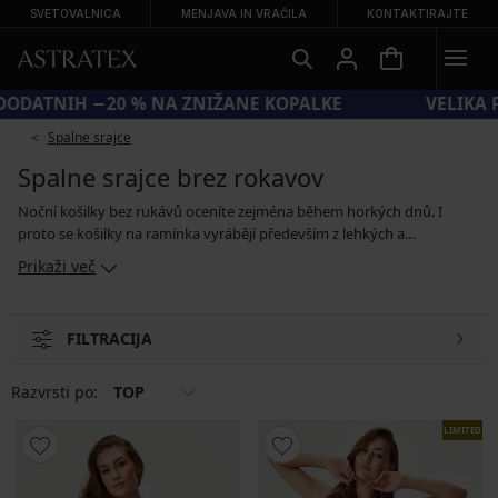
SVETOVALNICA
MENJAVA IN VRAČILA
KONTAKTIRAJTE
KODA SUN20 = DODATNIH −20 % NA ZNIŽANE KOPALKE
Spalne srajce
Spalne srajce brez rokavov
Noční košilky bez rukávů oceníte zejména během horkých dnů. I
proto se košilky na ramínka vyrábějí především z lehkých a
prodyšných materiálů, jako je bavlna, viskóza nebo modal. Oblíbené
Prikaži več
jsou také svůdné modely ze saténu, který nejen skvěle vypadá, ale
také příjemně chladí. Jestliže fandíte pohodlí, zvolte jednoduchou
hladkou košilku, ale vybírat můžete i z modelů s krajkovým dekoltem
FILTRACIJA
nebo košilek s všitou podprsenkou. Toto řešení ocení zejména ženy s
větším poprsím.
Razvrsti po:
TOP
LIMITED