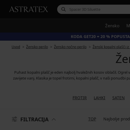
Žensko
M
KODA GET20 = 20 % POPUSTA
Uvod
Žensko perilo
Žensko nočno perilo
Ženski kopalni plašči iz 
Žen
Puhast kopalni plašč je eden najbolj hvaležnih kosov oblačil. Ogrel v
zavijete vanj. Klasika je topel frotirni, kopalni plašč, v naši ponudb
FROTIR
LAHKI
SATEN
FILTRACIJA
TOP
Najbolje pro