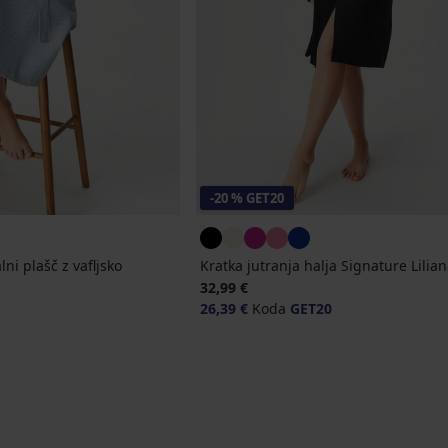
-20 % GET20
i plašč z vafljsko
Kratka jutranja halja Signature Lilia
32,99 €
a
26,39 €
Koda
GET20