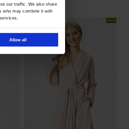
Popust
Prvotna cena
37,09 €
52,99 €
se our traffic. We also share
29,67 €
Koda
GET20
ers who may combine it with
 services.
LIMITED
Allow all