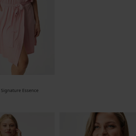
č Signature Essence
a