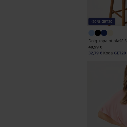
-20 % GET20
Dolg kopalni plašč 
40,99 €
32,79 €
Koda
GET20