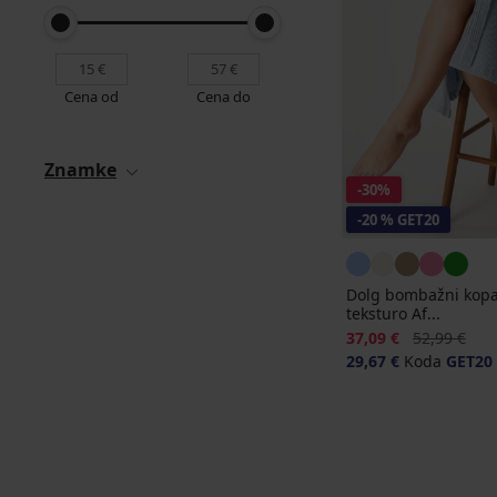
Cena od
Cena do
Znamke
-30%
-20 % GET20
Dolg bombažni kopaln
teksturo Af...
Popust
Prvotna cen
37,09 €
52,99 €
29,67 €
Koda
GET20