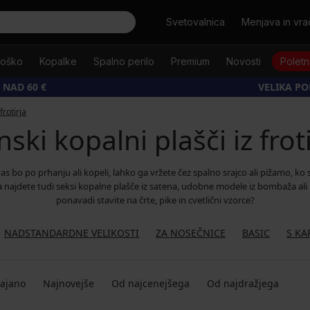
Išči
Svetovalnica
Menjava in vrač
oško
Kopalke
Spalno perilo
Premium
Novosti
Poletn
 NAD 60 €
VELIKA P
frotirja
ski kopalni plašči iz frot
as bo po prhanju ali kopeli, lahko ga vržete čez spalno srajco ali pižamo, ko s
i pa najdete tudi seksi kopalne plašče iz satena, udobne modele iz bombaža ali 
ponavadi stavite na črte, pike in cvetlični vzorce?
NADSTANDARDNE VELIKOSTI
ZA NOSEČNICE
BASIC
S KA
dajano
Najnovejše
Od najcenejšega
Od najdražjega