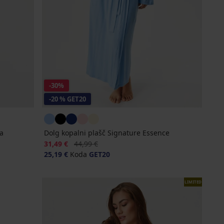
-30%
-20 % GET20
na
Dolg kopalni plašč Signature Essence
Popust
Prvotna cena
31,49 €
44,99 €
25,19 €
Koda
GET20
LIMITED