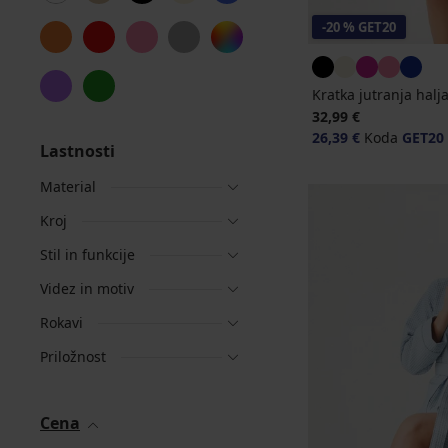
-20 % GET20
Kratka jutranja halj
32,99 €
26,39 €
Koda
GET20
Lastnosti
Material
Kroj
Stil in funkcije
Videz in motiv
Rokavi
Priložnost
Cena