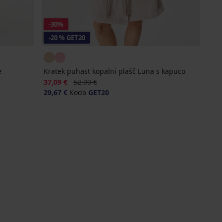
-30%
-20 % GET20
e
Kratek puhast kopalni plašč Luna s kapuco
Popust
Prvotna cena
37,09 €
52,99 €
29,67 €
Koda
GET20