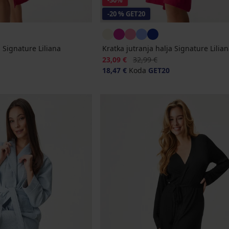
-30%
-20 % GET20
a Signature Liliana
Kratka jutranja halja Signature Lilian
Popust
Prvotna cena
23,09 €
32,99 €
18,47 €
Koda
GET20