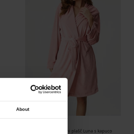
-30%
About
-20 % GET20
Kratek puhast kopalni plašč Luna s kapuco