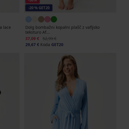
-30%
-20 % GET20
a lace
Dolg bombažni kopalni plašč z vafljsko
teksturo Af...
Popust
Prvotna cena
37,09 €
52,99 €
29,67 €
Koda
GET20