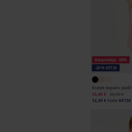
Razprodaja
-50%
-20 % GET20
Kratek kopalni plaš
Popust
Prvotna cen
15,49 €
30,99 €
12,39 €
Koda
GET20