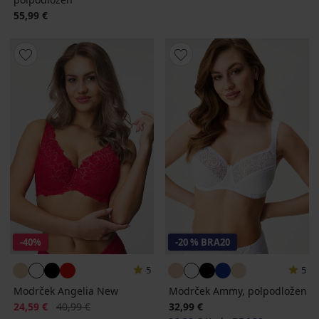
55,99 €
-40%
-20 % BRA20
5
5
Modrček Angelia New
Modrček Ammy, polpodložen
Popust
Prvotna cena
24,59 €
40,99 €
32,99 €