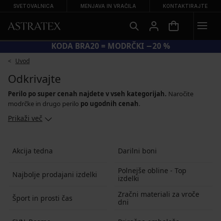
SVETOVALNICA
MENJAVA IN VRAČILA
KONTAKTIRAJTE
KODA BRA20 = MODRČKI −20 %
Uvod
Odkrivajte
Perilo po super cenah najdete v vseh kategorijah.
Naročite
modrčke in drugo perilo
po ugodnih cenah
.
Prikaži več
Akcija tedna
Darilni boni
Polnejše obline - Top
Najbolje prodajani izdelki
izdelki
Zračni materiali za vroče
Šport in prosti čas
dni