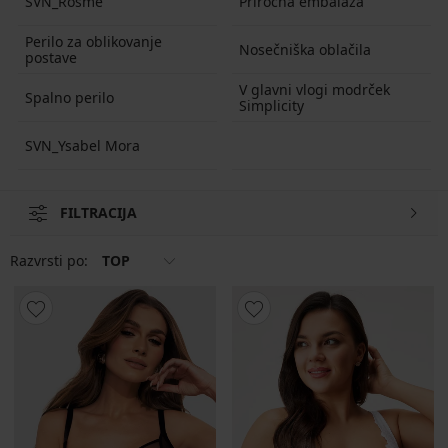
SVN_Rosme
Priročna embalaža
Perilo za oblikovanje
Nosečniška oblačila
postave
V glavni vlogi modrček
Spalno perilo
Simplicity
SVN_Ysabel Mora
FILTRACIJA
Razvrsti po:
TOP