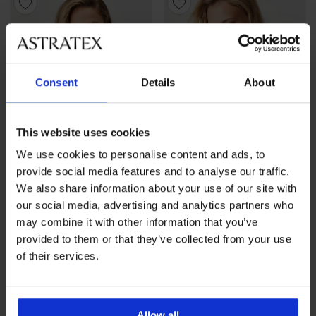
Consent
Details
About
This website uses cookies
We use cookies to personalise content and ads, to
provide social media features and to analyse our traffic.
We also share information about your use of our site with
Razprodaja
-70%
-20 % BRA20
our social media, advertising and analytics partners who
4,5
may combine it with other information that you’ve
Polpodloženi modrček Estel
provided to them or that they’ve collected from your use
Popust
Prvotna cena
14,70 €
48,99 €
Nepodložen modrček
of their services.
Elegant Charm
43,99 €
35,19 €
Koda
BRA20
Allow all