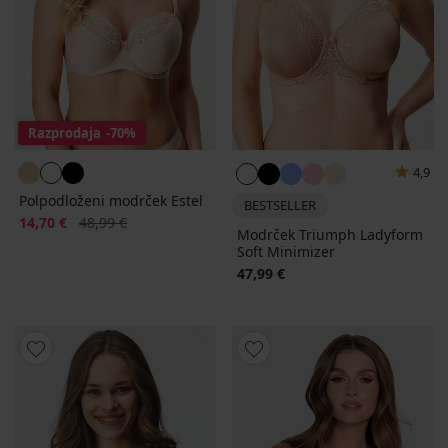
Razprodaja
-70%
4,9
Polpodloženi modrček Estel
BESTSELLER
Popust
Prvotna cena
14,70 €
48,99 €
Modrček Triumph Ladyform
Soft Minimizer
47,99 €