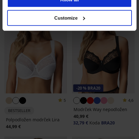
Customize
-20 % BRA20
5
4,6
Modrček Way nepodložen
BESTSELLER
40,99 €
Polpodložen modrček Lira
32,79 €
Koda
BRA20
44,99 €