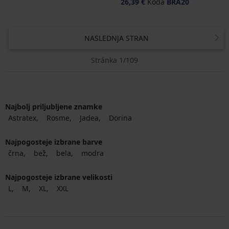
26,39 €
Koda
BRA20
NASLEDNJA STRAN
Stránka 1/109
Najbolj priljubljene znamke
Astratex
Rosme
Jadea
Dorina
Najpogosteje izbrane barve
črna
bež
bela
modra
Najpogosteje izbrane velikosti
L
M
XL
XXL