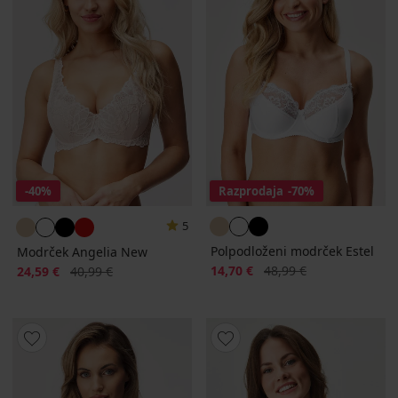
-40%
Razprodaja
-70%
5
Polpodloženi modrček Estel
Modrček Angelia New
Popust
Prvotna cena
Popust
Prvotna cena
14,70 €
48,99 €
24,59 €
40,99 €