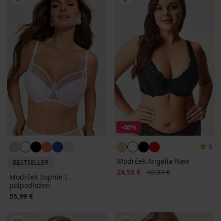
-40%
5
Modrček Angelia New
BESTSELLER
Popust
Prvotna cena
24,59 €
40,99 €
Modrček Sophie I.
polpodložen
55,99 €