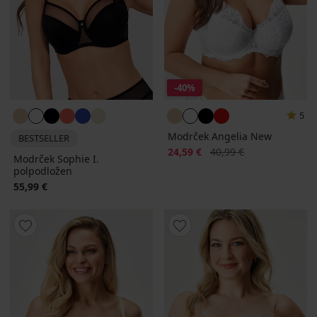
-40%
5
Modrček Angelia New
BESTSELLER
Popust
Prvotna cena
24,59 €
40,99 €
Modrček Sophie I.
polpodložen
55,99 €