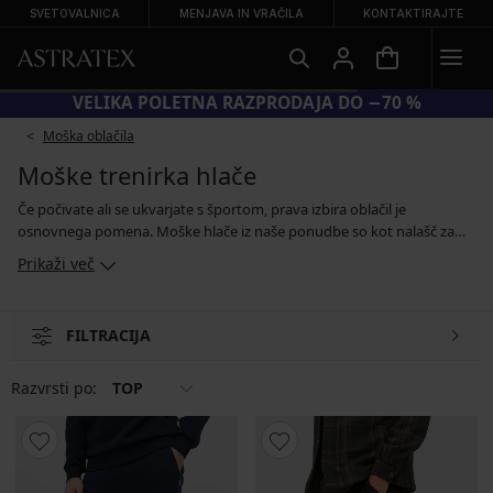
SVETOVALNICA
MENJAVA IN VRAČILA
KONTAKTIRAJTE
VELIKA POLETNA RAZPRODAJA DO −70 %
Moška oblačila
Moške trenirka hlače
Če počivate ali se ukvarjate s športom, prava izbira oblačil je
osnovnega pomena. Moške hlače iz naše ponudbe so kot nalašč za
vse te aktivnosti. Za športne aktivnosti oblecite hlače ali legice iz
Prikaži več
funkcijskih materialov. So lahke, zračne, zaradi posebnih materialov pa
vam bodo zagotovili maksimalno udobje tudi pri višjih temperaturah.
Moške hlače so na voljo tudi v večjih številkah, zato lahko izbere prav
FILTRACIJA
vsak.
Razvrsti po:
TOP