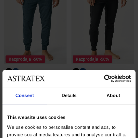
Razprodaja
-50%
Razprodaja
-50%
Trenirka hlače JACK AND
Trenirka hlače JACK AND
JONES JPSTWill Fusion
JONES JPSTWill Fusion
Popust
Prvotna cena
Popust
Prvotna cena
25,00 €
49,99 €
25,00 €
49,99 €
Consent
Details
About
This website uses cookies
We use cookies to personalise content and ads, to
provide social media features and to analyse our traffic.