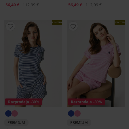
Popust
Prvotna cena
Popust
Prvotna cena
56,49 €
112,99 €
56,49 €
112,99 €
LIMITED
LIMITED
Razprodaja
-30%
Razprodaja
-30%
PREMIUM
PREMIUM