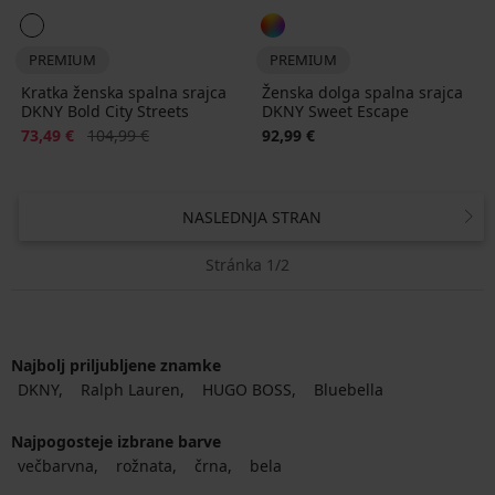
PREMIUM
PREMIUM
Kratka ženska spalna srajca
Ženska dolga spalna srajca
DKNY Bold City Streets
DKNY Sweet Escape
Popust
Prvotna cena
73,49 €
104,99 €
92,99 €
NASLEDNJA STRAN
Stránka 1/2
Najbolj priljubljene znamke
DKNY
Ralph Lauren
HUGO BOSS
Bluebella
Najpogosteje izbrane barve
večbarvna
rožnata
črna
bela