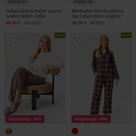
PREMIUM
PREMIUM
Dolga pižama Ralph Lauren
Bombažen ženski pižama
Sateen Notch Collar
top Calvin Klein Graphic
Popust
Prvotna cena
Popust
Prvotna cena
66,50 €
132,99 €
20,50 €
40,99 €
LIMITED
LIMITED
Razprodaja
-30%
Razprodaja
-50%