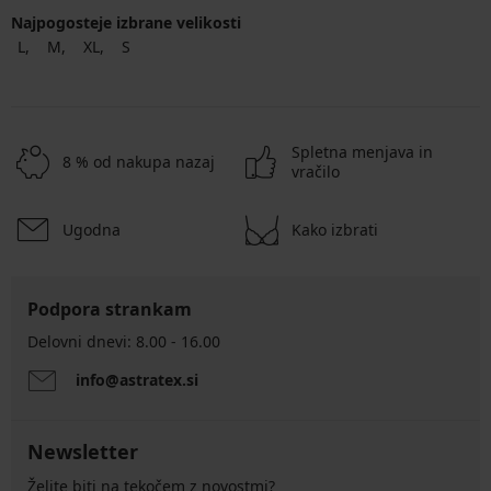
Najpogosteje izbrane velikosti
L
M
XL
S
Spletna menjava in
8 % od nakupa nazaj
vračilo
Ugodna
Kako izbrati
Podpora strankam
Delovni dnevi: 8.00 - 16.00
info@astratex.si
Newsletter
Želite biti na tekočem z novostmi?