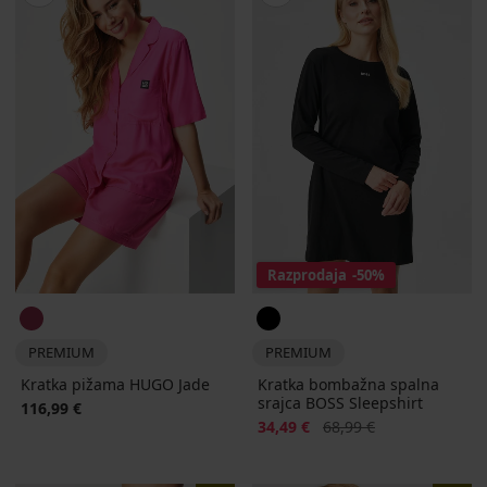
Razprodaja
-50%
PREMIUM
PREMIUM
Kratka pižama HUGO Jade
Kratka bombažna spalna
srajca BOSS Sleepshirt
116,99 €
Popust
Prvotna cena
34,49 €
68,99 €