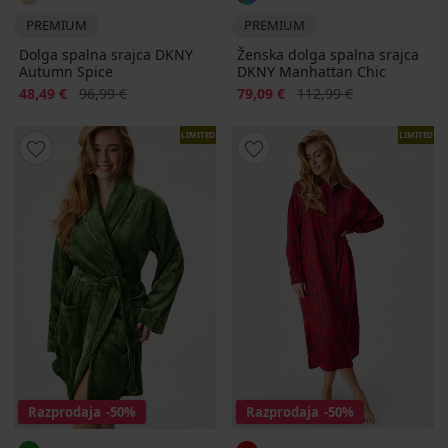
PREMIUM
PREMIUM
Dolga spalna srajca DKNY
Ženska dolga spalna srajca
Autumn Spice
DKNY Manhattan Chic
Popust
Prvotna cena
Popust
Prvotna cena
48,49 €
96,99 €
79,09 €
112,99 €
LIMITED
LIMITED
Razprodaja
-50%
Razprodaja
-50%