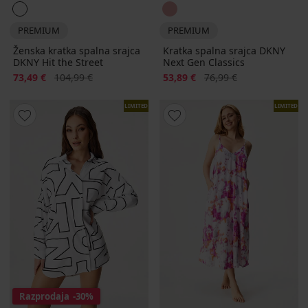
PREMIUM
PREMIUM
Ženska kratka spalna srajca
Kratka spalna srajca DKNY
DKNY Hit the Street
Next Gen Classics
Popust
Prvotna cena
Popust
Prvotna cena
73,49 €
104,99 €
53,89 €
76,99 €
LIMITED
LIMITED
Razprodaja
-30%