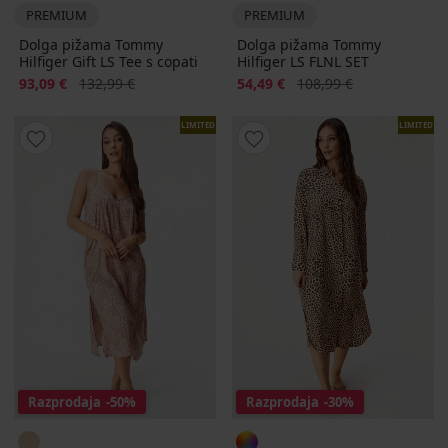
PREMIUM
PREMIUM
Dolga pižama Tommy
Dolga pižama Tommy
Hilfiger Gift LS Tee s copati
Hilfiger LS FLNL SET
Popust
Prvotna cena
Popust
Prvotna cena
93,09 €
132,99 €
54,49 €
108,99 €
LIMITED
LIMITED
Razprodaja
-50%
Razprodaja
-30%