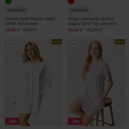
PREMIUM
PREMIUM
Kratek topel kopalni plašč
Dolga satenasta spalna
DKNY Elm Green
srajca DKNY Fig Love NYC
Popust
Prvotna cena
Popust
Prvotna cena
45,49 €
90,99 €
56,49 €
112,99 €
LIMITED
LIMITED
-30%
-30%