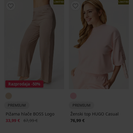
LIMITED
LIMITED
Razprodaja
-50%
PREMIUM
PREMIUM
Pižama hlače BOSS Logo
Ženski top HUGO Casual
Popust
Prvotna cena
33,99 €
67,99 €
76,99 €