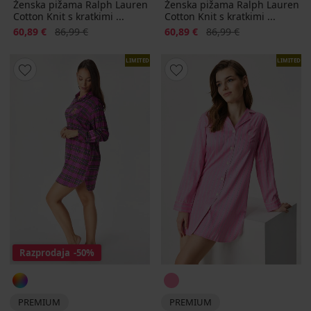
Ženska pižama Ralph Lauren
Ženska pižama Ralph Lauren
Cotton Knit s kratkimi ...
Cotton Knit s kratkimi ...
Popust
Prvotna cena
Popust
Prvotna cena
60,89 €
86,99 €
60,89 €
86,99 €
LIMITED
LIMITED
Razprodaja
-50%
PREMIUM
PREMIUM