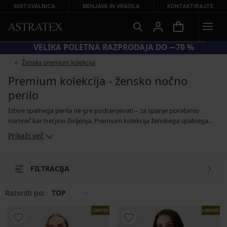
SVETOVALNICA
MENJAVA IN VRAČILA
KONTAKTIRAJTE
KODA BRA20 = MODRČKI −20 %
Ženska premium kolekcija
Premium kolekcija - žensko nočno
perilo
Izbire spalnega perila ne gre podcenjevati – za spanje porabimo
namreč kar tretjino življenja. Premium kolekcija ženskega spalnega
perila predstavlja izdelke svetovno znanih blagovnih znamk, pri
Prikaži več
katerih vse izdelke, kljub različnemu dizajnu, povezujejo premišljeni
kroji, kakovostni materiali in poudarek na udobnosti. Privoščite si
košček luksuznega ženskega spalnega perila in spoznajte počitek, ki
FILTRACIJA
ga nič ne zmoti.
Razvrsti po:
TOP
LIMITED
LIMITED