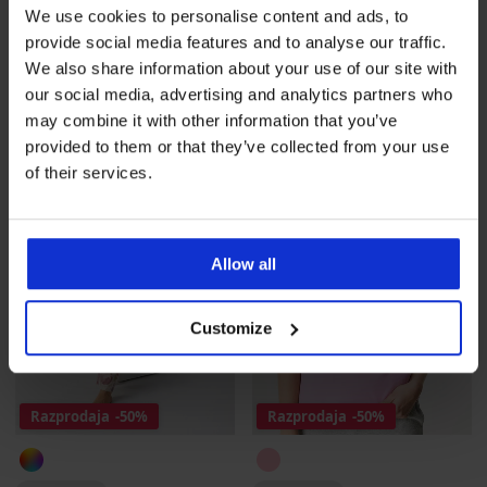
We use cookies to personalise content and ads, to
Ženska kratka spalna srajca
Dolga pižama Ralph Lauren
provide social media features and to analyse our traffic.
Ralph Lauren Cotton La...
Woven Lawn Notch Collar
We also share information about your use of our site with
Popust
Prvotna cena
96,99 €
70,50 €
140,99 €
our social media, advertising and analytics partners who
LIMITED
LIMITED
may combine it with other information that you’ve
provided to them or that they’ve collected from your use
of their services.
Allow all
Customize
Razprodaja
-50%
Razprodaja
-50%