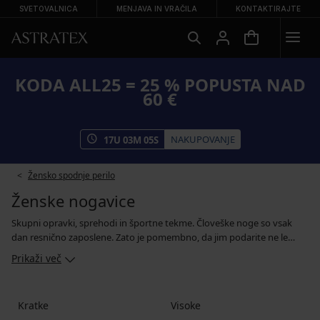
SVETOVALNICA
MENJAVA IN VRAČILA
KONTAKTIRAJTE
KODA ALL25 = 25 % POPUSTA NAD
60 €
NAKUPOVANJE
17
U
03
M
04
S
Žensko spodnje perilo
Ženske nogavice
Skupni opravki, sprehodi in športne tekme. Človeške noge so vsak
dan resnično zaposlene. Zato je pomembno, da jim podarite ne le
udobno obutev, temveč tudi kakovostne nogavice. V nekaterih
Prikaži več
primerih so primerne tradicionalne črne nogavice, poleti pa je
najbolje, če nositi tiste do gležnjev ali pa nevidne nogavice, ko se
ohladi, pa pridejo v poštev tople, visoke nogavice. Ker nogavice rade
Kratke
Visoke
izginjajo neznano kam, je super, če jih lahko kupite v paketih, ki