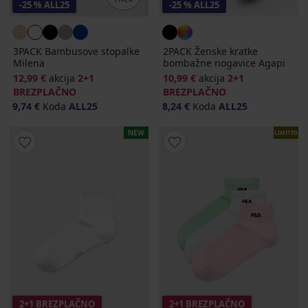
-25 % ALL25
-25 % ALL25
3PACK Bambusove stopalke
2PACK Ženske kratke
Milena
bombažne nogavice Agapi
12,99 €
akcija
2+1
10,99 €
akcija
2+1
BREZPLAČNO
BREZPLAČNO
9,74 €
Koda
ALL25
8,24 €
Koda
ALL25
NEW
LIMITED
2+1 BREZPLAČNO
2+1 BREZPLAČNO