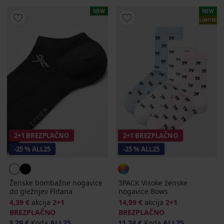
NEW
NEW
LIMITED
2+1 BREZPLAČNO
2+1 BREZPLAČNO
-25 % ALL25
-25 % ALL25
Ženske bombažne nogavice
3PACK Visoke ženske
do gležnjev Flitana
nogavice Bows
4,39 €
akcija
2+1
14,99 €
akcija
2+1
BREZPLAČNO
BREZPLAČNO
3,29 €
Koda
ALL25
11,24 €
Koda
ALL25