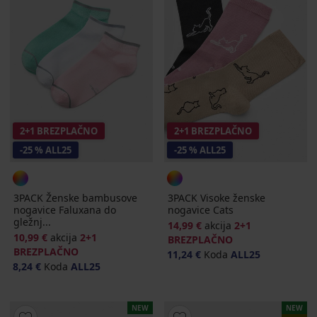
2+1 BREZPLAČNO
2+1 BREZPLAČNO
-25 % ALL25
-25 % ALL25
3PACK Ženske bambusove
3PACK Visoke ženske
nogavice Faluxana do
nogavice Cats
gležnj...
14,99 €
akcija
2+1
10,99 €
akcija
2+1
BREZPLAČNO
BREZPLAČNO
11,24 €
Koda
ALL25
8,24 €
Koda
ALL25
NEW
NEW