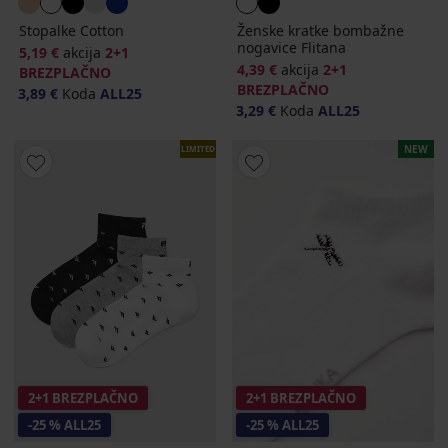
Stopalke Cotton
Ženske kratke bombažne
nogavice Flitana
5,19 €
akcija
2+1
4,39 €
akcija
2+1
BREZPLAČNO
BREZPLAČNO
3,89 €
Koda
ALL25
3,29 €
Koda
ALL25
NEW
LIMITED
2+1 BREZPLAČNO
2+1 BREZPLAČNO
-25 % ALL25
-25 % ALL25