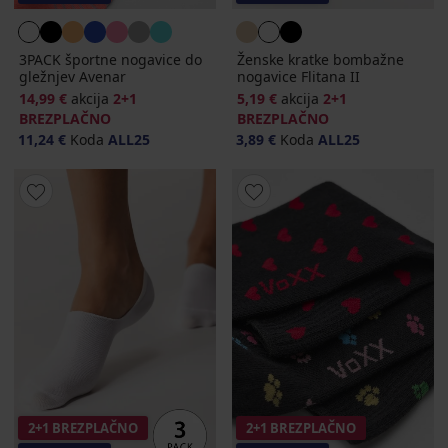
3PACK športne nogavice do
Ženske kratke bombažne
gležnjev Avenar
nogavice Flitana II
14,99 €
akcija
2+1
5,19 €
akcija
2+1
BREZPLAČNO
BREZPLAČNO
11,24 €
Koda
ALL25
3,89 €
Koda
ALL25
2+1 BREZPLAČNO
2+1 BREZPLAČNO