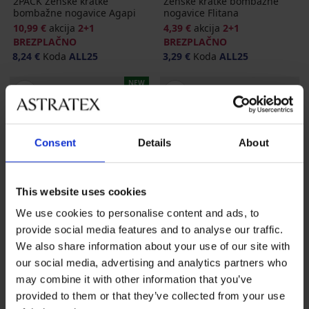
2PACK Ženske kratke
Ženske kratke bombažne
bombažne nogavice Agapi
nogavice Flitana
10,99 €
akcija
2+1
4,39 €
akcija
2+1
BREZPLAČNO
BREZPLAČNO
8,24 €
Koda
ALL25
3,29 €
Koda
ALL25
NEW
Consent
Details
About
This website uses cookies
We use cookies to personalise content and ads, to
provide social media features and to analyse our traffic.
We also share information about your use of our site with
2+1 BREZPLAČNO
2+1 BREZPLAČNO
our social media, advertising and analytics partners who
-25 % ALL25
-25 % ALL25
may combine it with other information that you’ve
provided to them or that they’ve collected from your use