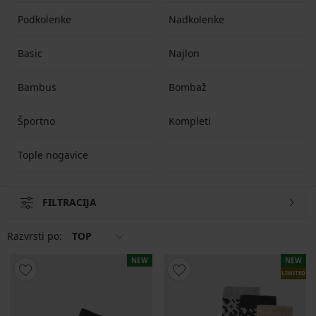
vsebujejo več parov.
Podkolenke
Nadkolenke
Basic
Najlon
Bambus
Bombaž
Športno
Kompleti
Tople nogavice
FILTRACIJA
Razvrsti po:
TOP
NEW
NEW
LIMITED