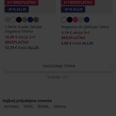
2+1 BREZPLAČNO
2+1 BREZPLAČNO
-25 % ALL25
-25 % ALL25
3 PACK Kratke ženske
Nogavice do gležnjev Setra
nogavice Filiona
5,19 €
akcija
2+1
16,99 €
akcija
2+1
BREZPLAČNO
BREZPLAČNO
3,89 €
Koda
ALL25
12,74 €
Koda
ALL25
NASLEDNJA STRAN
Stránka 1/11
Najbolj priljubljene znamke
Astratex
VOXX
BOMA
Milena