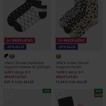
2+1 BREZPLAČNO
2+1 BREZPLAČNO
-25 % ALL25
-25 % ALL25
2PACK Ženske bombažne
3PACK Visoke ženske
nogavice Dewow do gležnjev
nogavice Panter
8,09 €
akcija
2+1
14,99 €
akcija
2+1
BREZPLAČNO
BREZPLAČNO
6,07 €
Koda
ALL25
11,24 €
Koda
ALL25
NEW
NEW
LIMITED