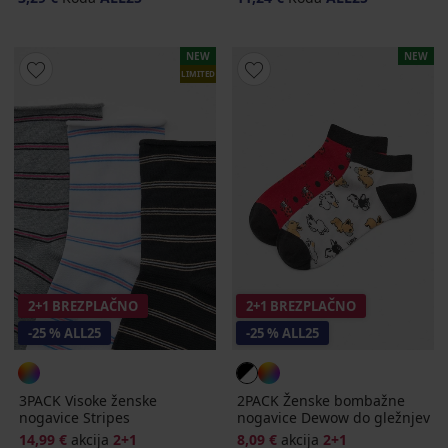
NEW
NEW
LIMITED
2+1 BREZPLAČNO
2+1 BREZPLAČNO
-25 % ALL25
-25 % ALL25
3PACK Visoke ženske
2PACK Ženske bombažne
nogavice Stripes
nogavice Dewow do gležnjev
14,99 €
akcija
2+1
8,09 €
akcija
2+1