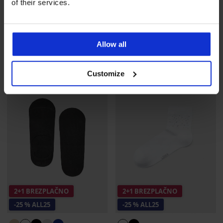
of their services.
Ženske kratke bombažne
3PACK Nogavice do gležnjev
nogavice Flitana II
Hoho
5,19 €
akcija
2+1
8,09 €
akcija
2+1
BREZPLAČNO
BREZPLAČNO
Allow all
3,89 €
Koda
ALL25
6,07 €
Koda
ALL25
NEW
Customize
2+1 BREZPLAČNO
2+1 BREZPLAČNO
-25 % ALL25
-25 % ALL25