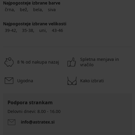
Najpogosteje izbrane barve
črna
bež
bela
siva
Najpogosteje izbrane velikosti
39-42
35-38
uni
43-46
Spletna menjava in
8 % od nakupa nazaj
vračilo
Ugodna
Kako izbrati
Podpora strankam
Delovni dnevi: 8.00 - 16.00
info@astratex.si