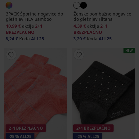
3PACK Športne nogavice do
Ženske bombažne nogavice
gležnjev FILA Bamboo
do gležnjev Flitana
10,99 €
akcija
2+1
4,39 €
akcija
2+1
BREZPLAČNO
BREZPLAČNO
8,24 €
Koda
ALL25
3,29 €
Koda
ALL25
NEW
2+1 BREZPLAČNO
2+1 BREZPLAČNO
-25 % ALL25
-25 % ALL25