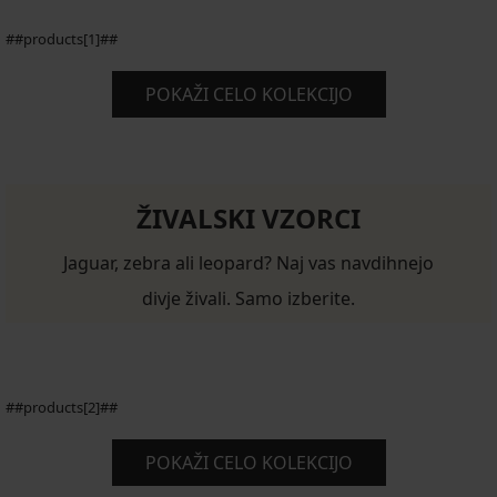
##products[1]##
POKAŽI CELO KOLEKCIJO
ŽIVALSKI VZORCI
Jaguar, zebra ali leopard? Naj vas navdihnejo
divje živali. Samo izberite.
##products[2]##
POKAŽI CELO KOLEKCIJO