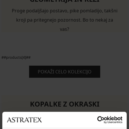
Proge podaljšajo postavo, pike pomladijo, takšni
kroji pa pritegnejo pozornost. Bo to nekaj za
vas?
##products[4]##
POKAŽI CELO KOLEKCIJO
KOPALKE Z OKRASKI
Volančki, resice, okrasni trakovi ali čipke.
Kopalke številka ena za letošnje leto.