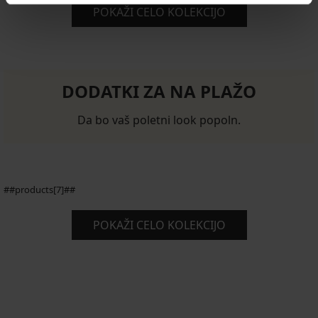
POKAŽI CELO KOLEKCIJO
DODATKI ZA NA PLAŽO
Da bo vaš poletni look popoln.
##products[7]##
POKAŽI CELO KOLEKCIJO