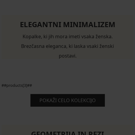
ELEGANTNI MINIMALIZEM
Kopalke, ki jih mora imeti vsaka ženska.
Brezčasna eleganca, ki laska vsaki ženski
postavi.
##products[3]##
POKAŽI CELO KOLEKCIJO
GEOMETRIJA IN REZI