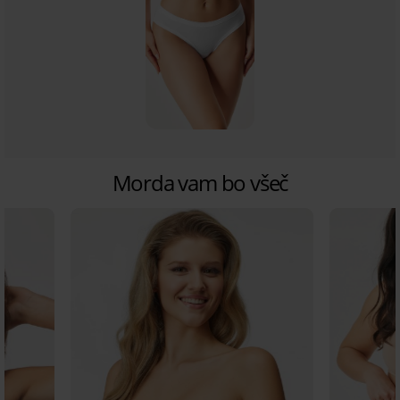
Morda vam bo všeč