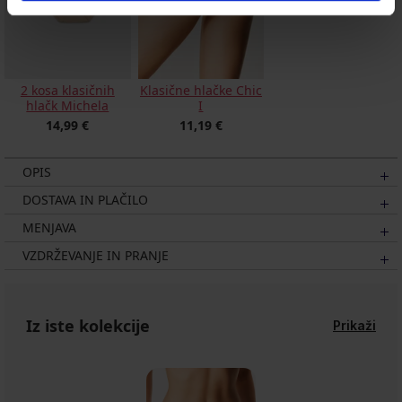
2 kosa klasičnih
Klasične hlačke Chic
hlačk Michela
I
14,99 €
11,19 €
OPIS
DOSTAVA IN PLAČILO
MENJAVA
VZDRŽEVANJE IN PRANJE
Iz iste kolekcije
Prikaži