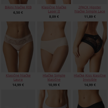
Bikini hlačke RIB
Klasične hlačke
2PACK Hipster
Laser II
hlačke Simple Lace
6,50 €
8,09 €
11,89 €
Klasične hlačke
Hlačke Simple
Hlačke Kiss klasične
Laura
klasične
Invisible
14,99 €
10,99 €
14,99 €