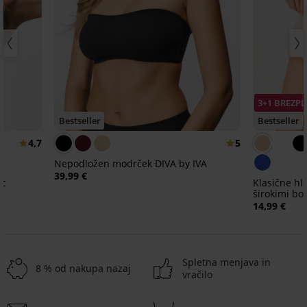
3+1 BREZP
Bestseller
Bestseller
4,7
5
Nepodložen modrček DIVA by IVA
39,99 €
ic
Klasične h
širokimi bok
14,99 €
Spletna menjava in
8 % od nakupa nazaj
vračilo