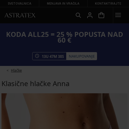
SVETOVALNICA
MENJAVA IN VRAČILA
KONTAKTIRAJTE
KODA ALL25 = 25 % POPUSTA NAD
60 €
NAKUPOVANJE
13
U
47
M
37
S
Hlačke
Klasične hlačke Anna