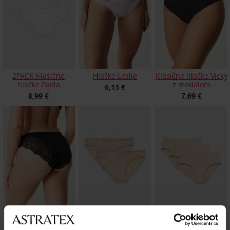
2PACK Klasične
Hlačke Leslie
Klasične hlačke Vicky
hlačke Paola
z modalom
6,15 €
8,99 €
7,69 €
Hlačke Bianca
2PACK Klasične
3PACK Klasične
klasične
hlačke Lucy
hlačke Paola