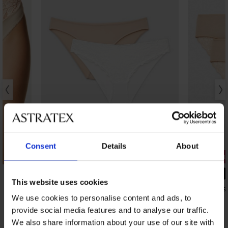
Razprodaja
Consent
Details
About
Popust -70%
3+1 BREZP
This website uses cookies
2PACK Klasične hlačke Angie
2PACK Klasi
9,00 €
22,99 €
We use cookies to personalise content and ads, to
29,99 €
provide social media features and to analyse our traffic.
We also share information about your use of our site with