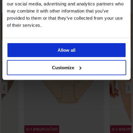
Odkrijte podobne kose
our social media, advertising and analytics partners who
may combine it with other information that you’ve
provided to them or that they’ve collected from your use
of their services.
Allow all
Customize
3+1 BREZPLAČNO
3+1 BREZP