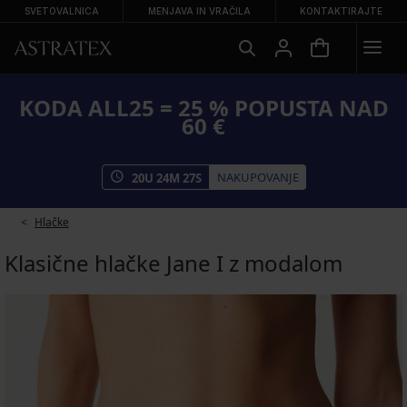
SVETOVALNICA
MENJAVA IN VRAČILA
KONTAKTIRAJTE
KODA ALL25 = 25 % POPUSTA NAD
60 €
NAKUPOVANJE
20
U
24
M
26
S
Hlačke
Klasične hlačke Jane I z modalom