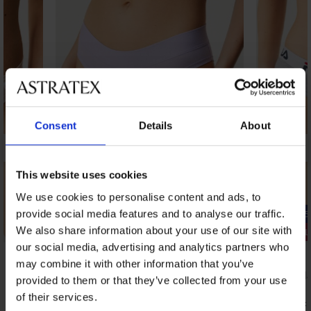
Consent
Details
About
This website uses cookies
We use cookies to personalise content and ads, to
provide social media features and to analyse our traffic.
-25% ALL25
-25% ALL25
We also share information about your use of our site with
3+1 BREZPLAČNO
3+1 BREZP
our social media, advertising and analytics partners who
may combine it with other information that you’ve
Klasične hlačke Vicky II z modalom
Klasične hl
provided to them or that they’ve collected from your use
8,09 €
10,99 €
of their services.
6,07 €
8,24 €
koda:
ALL25
koda: