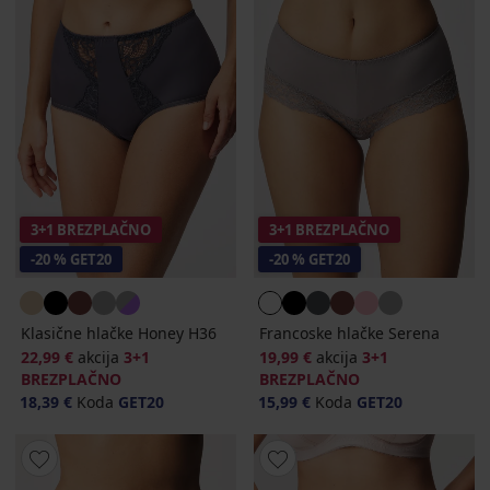
3+1 BREZPLAČNO
3+1 BREZPLAČNO
-20 % GET20
-20 % GET20
Klasične hlačke Honey H36
Francoske hlačke Serena
22,99 €
akcija
3+1
19,99 €
akcija
3+1
BREZPLAČNO
BREZPLAČNO
18,39 €
Koda
GET20
15,99 €
Koda
GET20