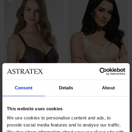
-20%
-20 % GET20
-20 % GET20
4,8
Consent
Details
About
Modrček Serena
Modrček Nina 583
polpodložen
polpodložen, brez kosti
Popust
Prvotna cena
31,99 €
39,99 €
52,99 €
This website uses cookies
25,59 €
Koda
GET20
42,39 €
Koda
GET20
We use cookies to personalise content and ads, to
provide social media features and to analyse our traffic.
We also share information about your use of our site with