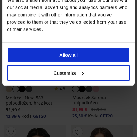
our social media, advertising and analytics partners who
may combine it with other information that you’ve
provided to them or that they’ve collected from your use
of their services.
Allow all
-20%
Customize
-20 % GET20
-20 % GET20
4,8
Modrček Serena
Modrček Nina 583
polpodložen
polpodložen, brez kosti
Popust
Prvotna cena
31,99 €
39,99 €
52,99 €
25,59 €
Koda
GET20
42,39 €
Koda
GET20