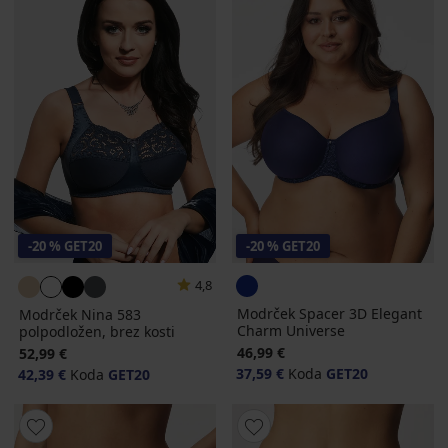
-20 % GET20
-20 % GET20
4,8
Modrček Spacer 3D Elegant
Modrček Nina 583
Charm Universe
polpodložen, brez kosti
46,99 €
52,99 €
37,59 €
Koda
GET20
42,39 €
Koda
GET20