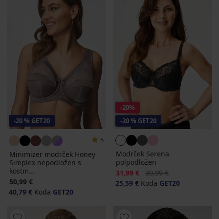
-20%
-20 % GET20
-20 % GET20
5
Modrček Serena
Minimizer modrček Honey
polpodložen
Simplex nepodložen s
kostm...
Popust
Prvotna cena
31,99 €
39,99 €
50,99 €
25,59 €
Koda
GET20
40,79 €
Koda
GET20