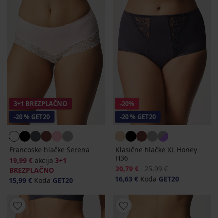
3+1 BREZPLAČNO
-20%
-20 % GET20
-20 % GET20
Francoske hlačke Serena
Klasične hlačke XL Honey
H36
19,99 €
akcija
3+1
Popust
Prvotna cena
20,79 €
25,99 €
BREZPLAČNO
16,63 €
Koda
GET20
15,99 €
Koda
GET20