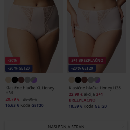
-20%
3+1 BREZPLAČNO
-20 % GET20
-20 % GET20
Klasične hlačke XL Honey
Klasične hlačke Honey H36
H36
22,99 €
akcija
3+1
Popust
Prvotna cena
20,79 €
25,99 €
BREZPLAČNO
16,63 €
Koda
GET20
18,39 €
Koda
GET20
NASLEDNJA STRAN