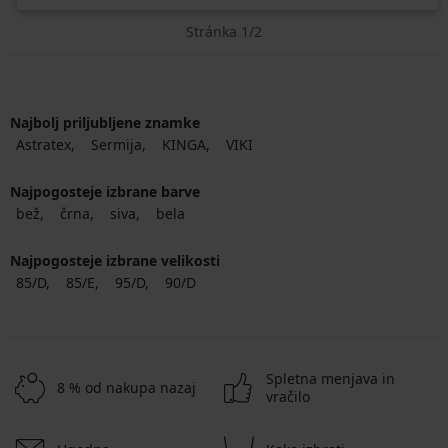
Stránka 1/2
Najbolj priljubljene znamke
Astratex
Sermija
KINGA
VIKI
Najpogosteje izbrane barve
bež
črna
siva
bela
Najpogosteje izbrane velikosti
85/D
85/E
95/D
90/D
Spletna menjava in
8 % od nakupa nazaj
vračilo