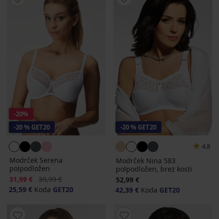
-20%
-20 % GET20
-20 % GET20
4,8
Modrček Serena
Modrček Nina 583
polpodložen
polpodložen, brez kosti
Popust
Prvotna cena
31,99 €
39,99 €
52,99 €
25,59 €
Koda
GET20
42,39 €
Koda
GET20