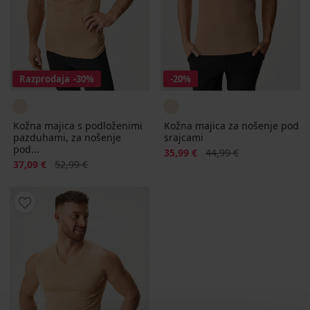
Razprodaja
-30%
-20%
Kožna majica s podloženimi
Kožna majica za nošenje pod
pazduhami, za nošenje
srajcami
pod...
Popust
Prvotna cena
35,99 €
44,99 €
Popust
Prvotna cena
37,09 €
52,99 €