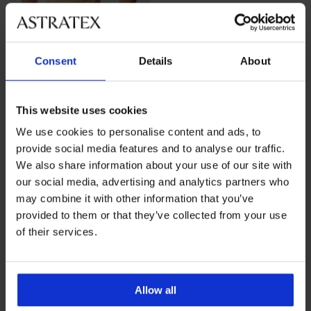
Consent
Details
About
-20%
This website uses cookies
Spodnja majica kožne barve
We use cookies to personalise content and ads, to
Popust
Prvotna cena
31,19 €
38,99 €
provide social media features and to analyse our traffic.
We also share information about your use of our site with
our social media, advertising and analytics partners who
may combine it with other information that you’ve
provided to them or that they’ve collected from your use
of their services.
Spletna menjava in
8 % od nakupa nazaj
Allow all
vračilo