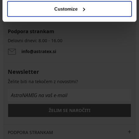
Ugodna
Kako izbrati
Customize
Podpora strankam
Delovni dnevi: 8.00 - 16.00
info@astratex.si
Newsletter
Želite biti na tekočem z novostmi?
ŽELIM SE NAROČITI
PODPORA STRANKAM