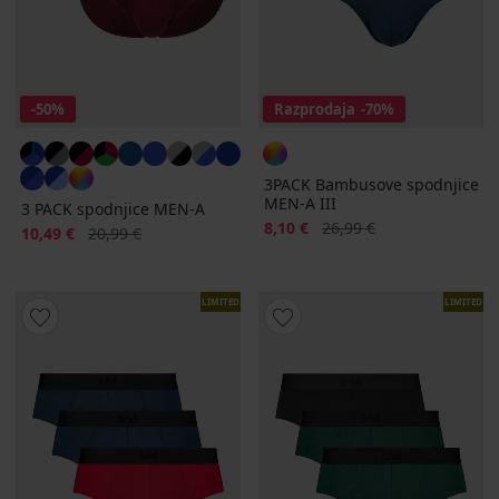
-50%
Razprodaja
-70%
3PACK Bambusove spodnjice
MEN-A III
3 PACK spodnjice MEN-A
Popust
Prvotna cena
8,10 €
26,99 €
Popust
Prvotna cena
10,49 €
20,99 €
LIMITED
LIMITED