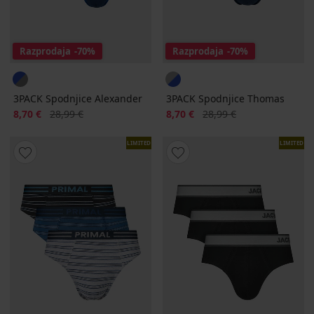
Razprodaja
-70%
Razprodaja
-70%
3PACK Spodnjice Alexander
3PACK Spodnjice Thomas
Popust
Prvotna cena
Popust
Prvotna cena
8,70 €
28,99 €
8,70 €
28,99 €
LIMITED
LIMITED