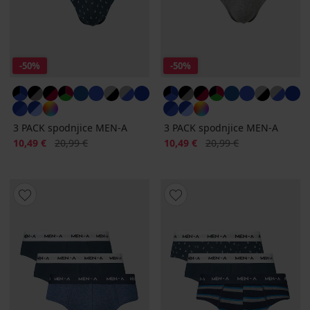
-50%
-50%
3 PACK spodnjice MEN-A
3 PACK spodnjice MEN-A
Popust
Prvotna cena
Popust
Prvotna cena
10,49 €
20,99 €
10,49 €
20,99 €