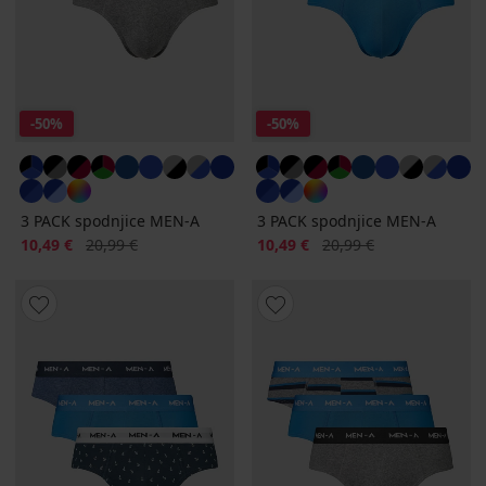
-50%
-50%
3 PACK spodnjice MEN-A
3 PACK spodnjice MEN-A
Popust
Prvotna cena
Popust
Prvotna cena
10,49 €
20,99 €
10,49 €
20,99 €