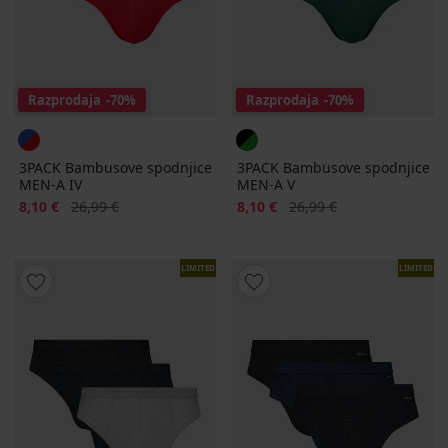
Razprodaja
-70%
Razprodaja
-70%
3PACK Bambusove spodnjice
3PACK Bambusove spodnjice
MEN-A IV
MEN-A V
Popust
Prvotna cena
Popust
Prvotna cena
8,10 €
26,99 €
8,10 €
26,99 €
LIMITED
LIMITED