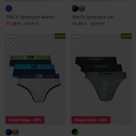
3PACK Spodnjice Martin
3PACK Spodnjice Joe
Popust
Prvotna cena
Popust
Prvotna cena
11,39 €
18,99 €
14,49 €
28,99 €
LIMITED
LIMITED
Razprodaja
-50%
Razprodaja
-30%