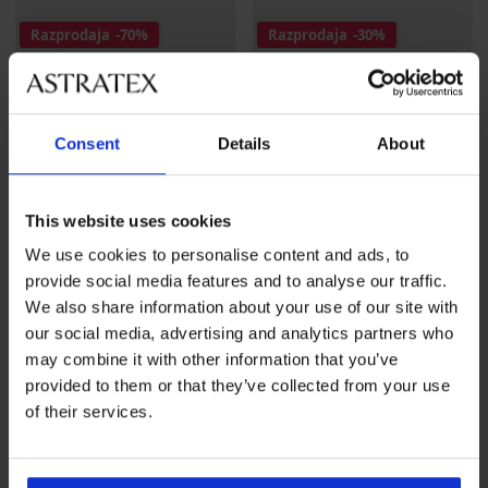
Razprodaja
-70%
Razprodaja
-30%
3PACK Spodnjice James
3PACK Bombažne spodnjice
JACK AND JONES JACEaston
Popust
Prvotna cena
5,40 €
17,99 €
Consent
Details
About
Popust
Prvotna cena
21,69 €
30,99 €
LIMITED
LIMITED
This website uses cookies
We use cookies to personalise content and ads, to
provide social media features and to analyse our traffic.
We also share information about your use of our site with
our social media, advertising and analytics partners who
may combine it with other information that you’ve
provided to them or that they’ve collected from your use
of their services.