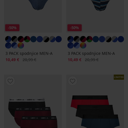
-50%
-50%
3 PACK spodnjice MEN-A
3 PACK spodnjice MEN-A
Popust
Prvotna cena
Popust
Prvotna cena
10,49 €
20,99 €
10,49 €
20,99 €
LIMITED