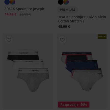
3PACK Spodnjice Joseph
PREMIUM
Popust
Prvotna cena
14,49 €
28,99 €
3PACK Spodnjice Calvin Klein
Cotton Stretch I
48,99 €
LIMITED
Razprodaja
-50%