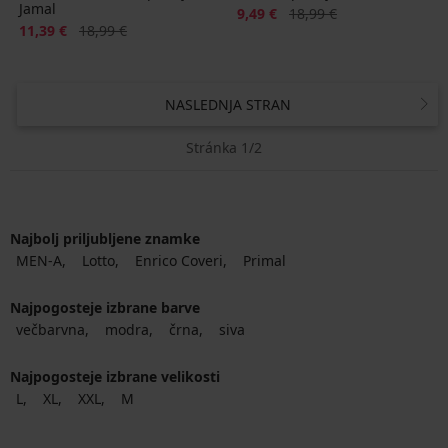
Jamal
Popust
Prvotna cena
9,49 €
18,99 €
Popust
Prvotna cena
11,39 €
18,99 €
NASLEDNJA STRAN
Stránka 1/2
Najbolj priljubljene znamke
MEN-A
Lotto
Enrico Coveri
Primal
Najpogosteje izbrane barve
večbarvna
modra
črna
siva
Najpogosteje izbrane velikosti
L
XL
XXL
M