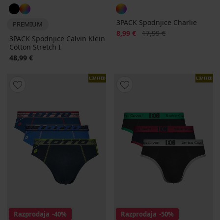
3PACK Spodnjice Charlie
PREMIUM
Popust
Prvotna cena
8,99 €
17,99 €
3PACK Spodnjice Calvin Klein
Cotton Stretch I
48,99 €
LIMITED
LIMITED
Razprodaja
-40%
Razprodaja
-50%