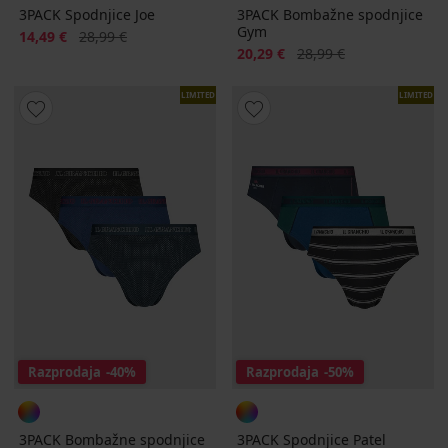
3PACK Spodnjice Joe
3PACK Bombažne spodnjice
Gym
Popust
Prvotna cena
14,49 €
28,99 €
Popust
Prvotna cena
20,29 €
28,99 €
LIMITED
LIMITED
Razprodaja
-40%
Razprodaja
-50%
3PACK Bombažne spodnjice
3PACK Spodnjice Patel