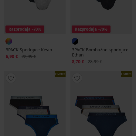
Razprodaja
-70%
Razprodaja
-70%
3PACK Spodnjice Kevin
3PACK Bombažne spodnjice
Ethan
Popust
Prvotna cena
6,90 €
22,99 €
Popust
Prvotna cena
8,70 €
28,99 €
LIMITED
LIMITED