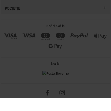
PODJETJE
Načini plačila
Nosilci
Copyright 2005-2026 © ASTRATEX a.s.
Programia - e-commerce solutions