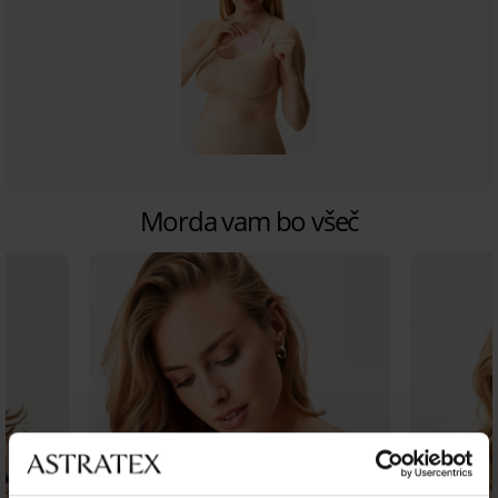
Morda vam bo všeč