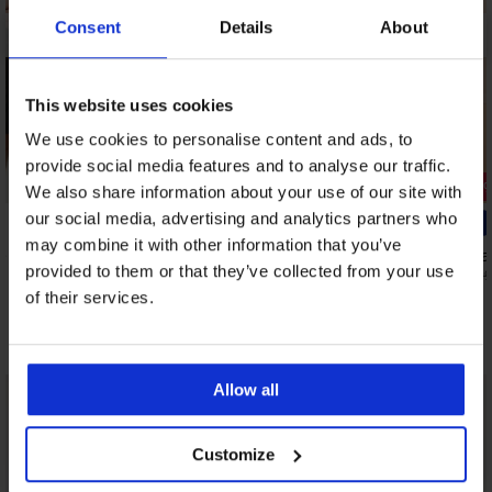
Consent
Details
About
This website uses cookies
We use cookies to personalise content and ads, to
provide social media features and to analyse our traffic.
Popust -40
We also share information about your use of our site with
our social media, advertising and analytics partners who
may combine it with other information that you’ve
e Vivace
Modrček za dojenje Amora II
Modrček za 
provided to them or that they’ve collected from your use
24,99 €
26,99 €
44,99
of their services.
Odkrijte podobne kose
Allow all
Customize