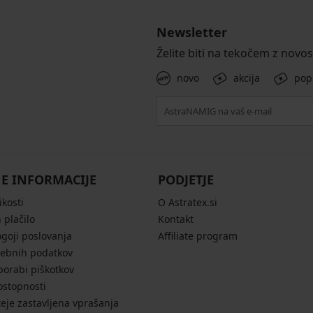
Newsletter
Želite biti na tekočem z novo
novo
akcija
pop
E INFORMACIJE
PODJETJE
ikosti
O Astratex.si
 plačilo
Kontakt
ogoji poslovanja
Affiliate program
sebnih podatkov
porabi piškotkov
ostopnosti
eje zastavljena vprašanja