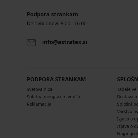
Podpora strankam
Delovni dnevi: 8.00 - 16.00
info@astratex.si
PODPORA STRANKAM
SPLOŠN
Svetovalnica
Tabele vel
Spletna menjava in vračilo
Dostava in
Reklamacija
Splošni p
Varstvo o
Izjava o u
Izjava o d
Najpogost