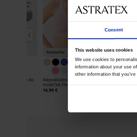
Consent
This website uses cookies
ZPLAČNO
Bestseller
-20% BRA20
We use cookies to personalis
5
information about your use of
Blazinice za 
other information that you’ve
13,99 €
rtne nogavice do
Nepodložen brezšivni
11,19 €
koda:
B
zul
modrček Flexi Khloe
16,99 €