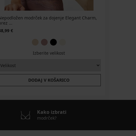
Nepodložen modrček za dojenje Elegant Charm,
2PACK Pod
brez ...
35,69 €
5
38,99 €
Izberite velikost
DODAJ V KOŠARICO
Kako izbrati
modrček?