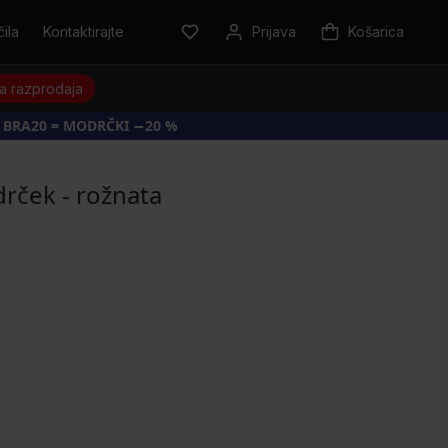
ila
Kontaktirajte
Prijava
Košarica
a razprodaja
 BRA20 = MODRČKI −20 %
rček - rožnata