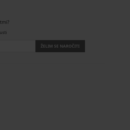
stmi?
usti
ŽELIM SE NAROČITI