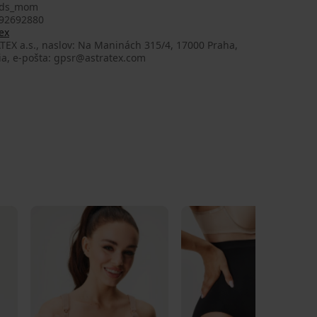
ads_mom
92692880
ex
EX a.s., naslov: Na Maninách 315/4, 17000 Praha,
ia, e-pošta: gpsr@astratex.com