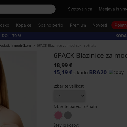
Išči
Svetovalnica
Menjava in vrač
oško
Kopalke
Spalno perilo
Premium
Novosti
Poletn
 DO −70 %
KODA
Dodatki k modrčkom
6PACK Blazinice za modrček - rožnata
6PACK Blazinice za mod
18,99 €
15,19 €
BRA20
s kodo
Izberite velikost
Izberite barvo:
rožnata
Število kosov: