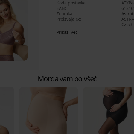
Koda postavke
ATXP
EAN
61816
Znamka
Astrat
Proizvajalec
ASTRAT
Czech
Prikaži več
Morda vam bo všeč