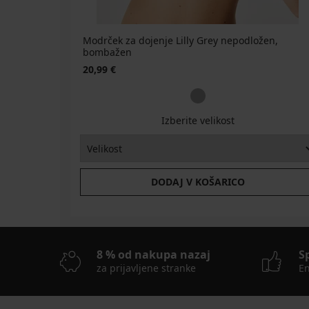
Modrček za dojenje Lilly Grey nepodložen,
bombažen
20,99 €
Izberite velikost
DODAJ V KOŠARICO
8 % od nakupa nazaj
S
za prijavljene stranke
En