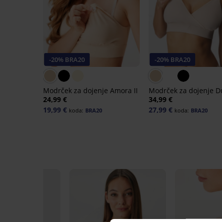
-20% BRA20
-20% BRA20
Modrček za dojenje Amora II
Modrček za dojenje D
24,99 €
34,99 €
19,99 €
27,99 €
koda:
BRA20
koda:
BRA20