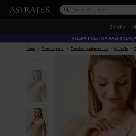
Žensko
M
VELIKA POLETNA RAZPRODAJA
Uvod
Žensko perilo
Žensko spodnje perilo
Modrčki