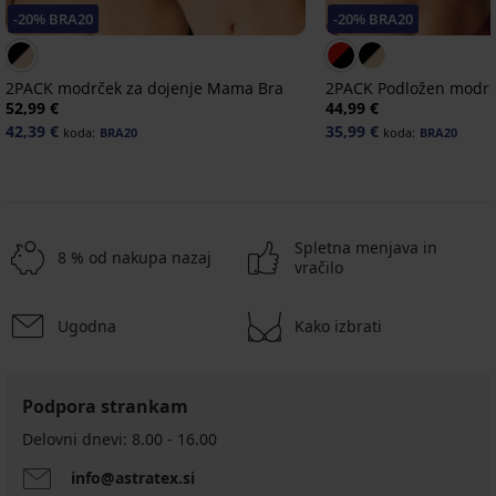
-20% BRA20
-20% BRA20
2PACK modrček za dojenje Mama Bra
2PACK Podložen modrč
52,99 €
44,99 €
42,39 €
35,99 €
koda:
BRA20
koda:
BRA20
Spletna menjava in
8 % od nakupa nazaj
vračilo
Ugodna
Kako izbrati
-20 % BRA20
-20 % BRA20
-20 % BRA20
-30%
-20 % BRA20
-20 % BRA20
-20 % BRA20
-20 % BRA20
-20 % BRA20
-30%
5
Podpora strankam
Modrček
Nepodložen
2PACK
za
modrček
Podložen
Delovni dnevi: 8.00 - 16.00
Podložen
Nepodložen
dojenje
za
modrček
modrček
modrček
Modrček
Modrček
Lilly
dojenje
za
info@astratex.si
za
za
za
za
Podložen
Nepodložen
Nepodložen
Black,
Lilly,
dojenje