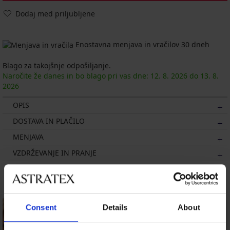
Dodaj med priljubljene
Enostavna menjava in vračilov 30 dneh
Blago za takojšnje odpošiljanje.
Naročite že danes in bo blago pri vas dne:
12. 8.
2026
do
13. 8.
2026
OPIS
DOSTAVA IN PLAČILO
MENJAVA
VZDRŽEVANJE IN PRANJE
Morda vam bo všeč
Consent
Details
About