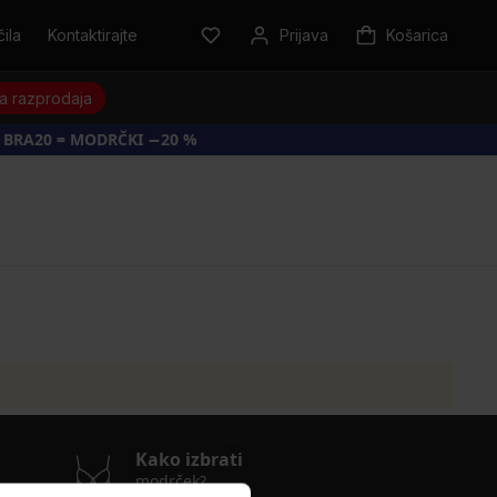
ila
Kontaktirajte
Prijava
Košarica
a razprodaja
 BRA20 = MODRČKI −20 %
Kako izbrati
modrček?