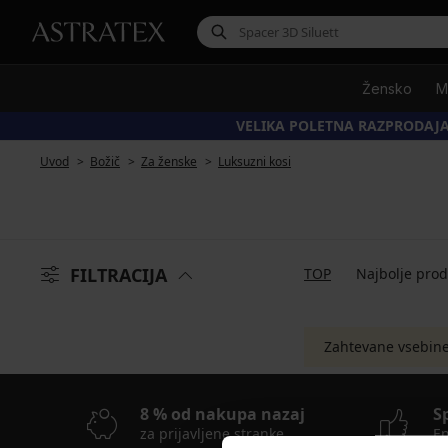
Žensko
M
VELIKA POLETNA RAZPRODAJA
Uvod
Božič
Za ženske
Luksuzni kosi
FILTRACIJA
TOP
Najbolje pro
Zahtevane vsebine 
8 % od nakupa nazaj
S
za prijavljene stranke
En