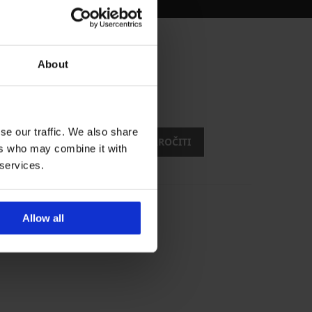
About
stmi?
usti
se our traffic. We also share
ŽELIM SE NAROČITI
ers who may combine it with
 services.
Allow all