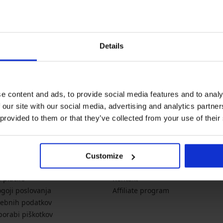
Newsletter
Details
Želite biti na tekočem z novo
novo
akcija
pop
e content and ads, to provide social media features and to analy
 our site with our social media, advertising and analytics partn
 provided to them or that they’ve collected from your use of their
E INFORMACIJE
PODJETJE
Customize
ikosti
O Astratex.si
 plačilo
Kontakt
ogoji poslovanja
Affiliate program
sebnih podatkov
porabi piškotkov