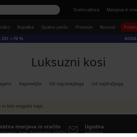
Išči
Svetovalnica
Menjava in vrač
oško
Kopalke
Spalno perilo
Premium
Novosti
Poletn
 DO −70 %
KODA
Luksuzni kosi
dajano
Najnovejše
Od najcenejšega
Od najdražjega
ni bilo mogoče najti.
pletna menjava in vračilo
Ugodna
ostavno, brez dodatnega plačila
poštnina