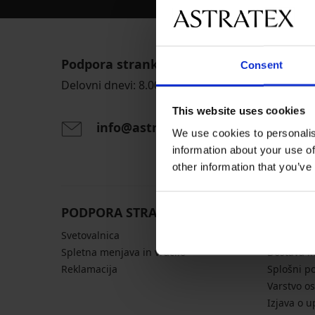
Podpora strankam
Consent
Delovni dnevi: 8.00 - 16.00
This website uses cookies
info@astratex.si
We use cookies to personalis
information about your use of
other information that you’ve
PODPORA STRANKAM
SPLOŠN
Svetovalnica
Tabele vel
Spletna menjava in vračilo
Dostava in
Reklamacija
Splošni p
Varstvo o
Izjava o u