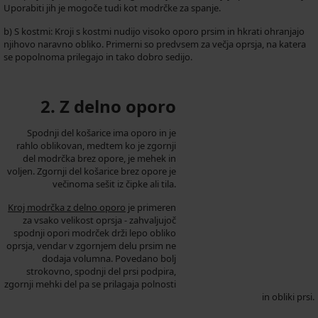
Uporabiti jih je mogoče tudi kot modrčke za spanje.
b) S kostmi: Kroji s kostmi nudijo visoko oporo prsim in hkrati ohranjajo
njihovo naravno obliko. Primerni so predvsem za večja oprsja, na katera
se popolnoma prilegajo in tako dobro sedijo.
2. Z delno oporo
Spodnji del košarice ima oporo in je
rahlo oblikovan, medtem ko je zgornji
del modrčka brez opore, je mehek in
voljen. Zgornji del košarice brez opore je
večinoma sešit iz čipke ali tila.
Kroj modrčka z delno oporo
je primeren
za vsako velikost oprsja - zahvaljujoč
spodnji opori modrček drži lepo obliko
oprsja, vendar v zgornjem delu prsim ne
dodaja volumna. Povedano bolj
strokovno, spodnji del prsi podpira,
zgornji mehki del pa se prilagaja polnosti
in obliki prsi.