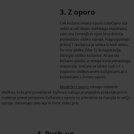
3. Z oporo
Celi košarici imata oporo (običajno sta
sešiti iz več slojev mehkega materiala),
zato sta čvrstejši in njun kroj določa
posledično obliko oprsja. Najpogostejši
je kroj T (košarica je sešita iz treh delov,
šiv ima obliko črke T), ki zagotavlja
okroglo obliko košarice. Ali pa sta
košarici gladki, iz enega kosa penastega
materiala. Srečate se lahko tudi s t. i.
toplotno oblikovanimi košaricami ali s
košaricami s čvrsto oporo.
Modrčki z oporo
nimajo nobenih
vložkov, ki bi prsi povečevali. Njihova naloga je popolno prekritje prsi in
nudenje prave podpore. Košarice z oporo so primerne za manjša in večja
oprsja. Ustvarjajo zelo lep in čvrst videz prsi.
4. Push-up