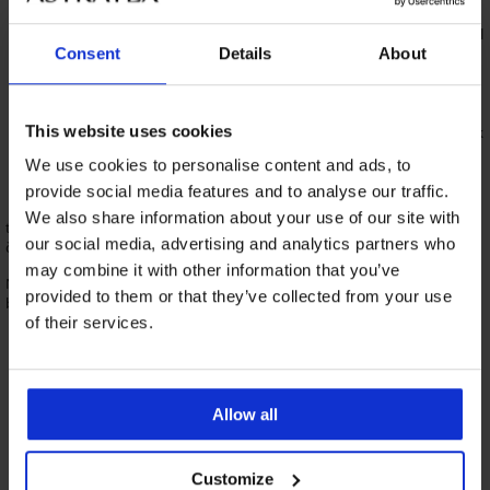
košaric – te so pri tem modrčku rezane
niže in v zgornjem delu ravne. Srednji del
Consent
Details
About
med prsmi je večji, balkonet ima večjo
tudi stransko oporo, kar zagotavlja
čvrsto držanje prsi tudi z odpetimi
naramnicami. Balkoneti imajo na
This website uses cookies
notranji strani obsega tudi silikonski trak
– preprečuje zdrs modrčka.
We use cookies to personalise content and ads, to
Ta kroj modrčka podpira oprsje od
provide social media features and to analyse our traffic.
spodaj s smeri navzgor (pogosto ima
We also share information about your use of our site with
tudi vložke), poudarja predvsem zgornjo linijo prsi in tako ustvarja
our social media, advertising and analytics partners who
čudovito poln dekolte.
may combine it with other information that you’ve
Nasvet: Kako ločiti balkonet od običajnega modrčka – zgornji del košarice
provided to them or that they’ve collected from your use
bi moral pri balkonetu tako rekoč tekoče prehajati v obseg modrčka.
of their services.
6. Pol balkonet
Allow all
Ta kroj modrčka v sebi združuje
prednosti običajnega modrčka z oporo
in balkoneta.
Pol balkonet
modrček je v
Customize
osnovi modrček z oporo z odprtim