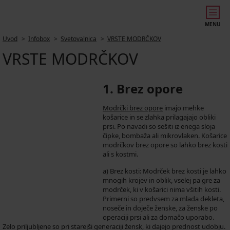
MENU
Uvod
Infobox
Svetovalnica
VRSTE MODRČKOV
VRSTE MODRČKOV
1. Brez opore
Modrčki brez opore
imajo mehke
košarice in se zlahka prilagajajo obliki
prsi. Po navadi so sešiti iz enega sloja
čipke, bombaža ali mikrovlaken. Košarice
modrčkov brez opore so lahko brez kosti
ali s kostmi.
a) Brez kosti: Modrček brez kosti je lahko
mnogih krojev in oblik, vselej pa gre za
modrček, ki v košarici nima všitih kosti.
Primerni so predvsem za mlada dekleta,
noseče in doječe ženske, za ženske po
operaciji prsi ali za domačo uporabo.
Zelo priljubljene so pri starejši generaciji žensk, ki dajejo prednost udobju.