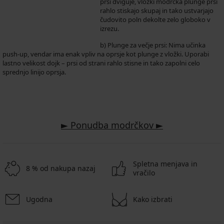
prsi dviguje, vložki modrčka plunge prsi
rahlo stiskajo skupaj in tako ustvarjajo
čudovito poln dekolte zelo globoko v
izrezu.
b) Plunge za večje prsi: Nima učinka
push-up, vendar ima enak vpliv na oprsje kot plunge z vložki. Uporabi
lastno velikost dojk – prsi od strani rahlo stisne in tako zapolni celo
sprednjo linijo oprsja.
► Ponudba modrčkov ►
Spletna menjava in
8 % od nakupa nazaj
vračilo
Ugodna
Kako izbrati