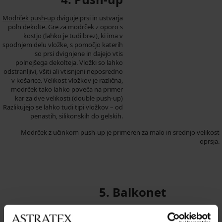
Modrček push-up
dviguje prsi in ustvarja
poln dekolte. Gre za modrček z oporo s
kostjo (lahko je tudi brez), ki ima v
spodnjem delu vložke, s pomočjo katerih
so prsi dvignjene in dajejo vtis
polnejšega dekolteja. Vložki so lahko
odstranljivi, všiti ali vtisnjeni neposredno
v košarice. Velikost vložkov je različna,
modrček tako lahko poveča na primer
kar za dve velikosti (double push-up)
Razlikujejo se lahko tudi tipi vložkov – od
penastih, silikonskih do gelskih.
Modrček z učinkom push-up je primeren za malo in srednjo velikost
oprsja.
5. Balkonet
Balkonet
(včasih poimenovan tudi half
cup) je modrček s posebnim krojem