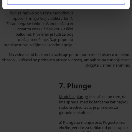
krojem košaric. Košarici sta zašiti iz dveh
ali treh delov, ki so sešiti le z navpičnimi
šivi (za razliko od večine modrčkov z
oporo, ki imajo kroj v obliki črke T).
Zaradi tega se lahko košarici znižata in
ustvarita enak učinek kot klasični
balkonet. Primeren je tudi za bolj
običajno nošenje. Daje popolno
stabilnost tudi večjim velikostim oprsja.
Na videz se od balkoneta razlikuje po prehodu med košarico in delom
obsega – košarici ne prehajata prosto v obseg, ampak se na zunanji strani
dvigata v smeri naramnic.
7. Plunge
Modrček plunge
je značilen po tem, da
ima spredaj med košaricama kar najbolj
nizko sredino. Zato je primeren za
globoke dekolteje.
a) Plunge za manjše prsi: Pogosto ima
vložke, vendar za razliko od push-upa, ki