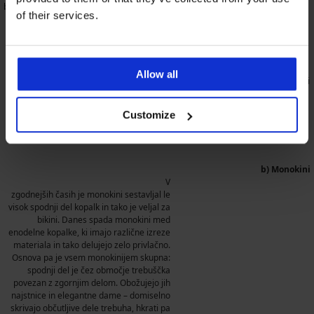
bolj sramežljive ženske in športnice. Razdelimo jih lahko na dve vrsti.
of their services.
a) Klasične
Košarice z oporo, košarice brez opore, na
naramnice, z zavezovanjem za vratom, s
Allow all
klasičnim hlačnim delom, v obliki brazilk ali
tangic ... Vse te lastnosti imajo nekaj
skupnega, sprednji del je pri enodelnih
Customize
kopalkah vedno ena celota in zakriva
trebušček in boke.
b) Monokini
V
zgodnejših časih je monokini sestavljal le
visok spodnji del kopalk in tako je veljal za
bikini. Danes spada monokini med
enodelne kopalke, ki imajo različne izreze
materiala in tako delujejo zelo privlačno.
Osnova pa je vsem monokinijem skupna:
spodnji del je čez območje trebuščka
povezan z zgornjim delom. Obožujejo jih
najstnice in elegantne dame – domiselno
skrivajo občutljive dele trebuha, hkrati pa