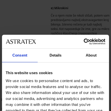
e) Mikrokini
Če o njem niste še nikoli slišali, potem vam
predstavljamo najbolj ekstravaganten kroj
bikinija. Iskreno rečeno je tudi najbolj
seksi. Kot napoveduje že ime, gre za mikro
različico klasičnega (najpogosteje
nepodprtega trikotnega) bikinija. Zakrivajo
le najnujnejše – bradavički in intimne dele.
Consent
Details
About
► NAŠA PONUDBA KOPALK ◄
This website uses cookies
We use cookies to personalise content and ads, to
provide social media features and to analyse our traffic.
We also share information about your use of our site with
our social media, advertising and analytics partners who
Kroj 2.
Enodelne kopalke
-
may combine it with other information that you’ve
Enodelne kopalke so klasika plaž, ki ne zastara – že kar 200 let! Odlične so za
provided to them or that they’ve collected from your use