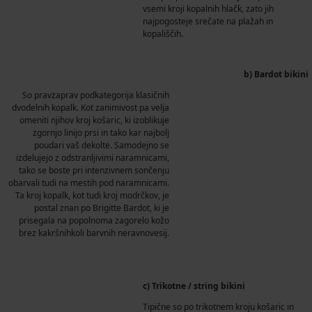
vsemi kroji kopalnih hlačk, zato jih
najpogosteje srečate na plažah in
kopališčih.
b) Bardot bikini
So pravzaprav podkategorija klasičnih
dvodelnih kopalk. Kot zanimivost pa velja
omeniti njihov kroj košaric, ki izoblikuje
zgornjo linijo prsi in tako kar najbolj
poudari vaš dekolte. Samodejno se
izdelujejo z odstranljivimi naramnicami,
tako se boste pri intenzivnem sončenju
obarvali tudi na mestih pod naramnicami.
Ta kroj kopalk, kot tudi kroj modrčkov, je
postal znan po Brigitte Bardot, ki je
prisegala na popolnoma zagorelo kožo
brez kakršnihkoli barvnih neravnovesij.
c) Trikotne / string bikini
Tipične so po trikotnem kroju košaric in