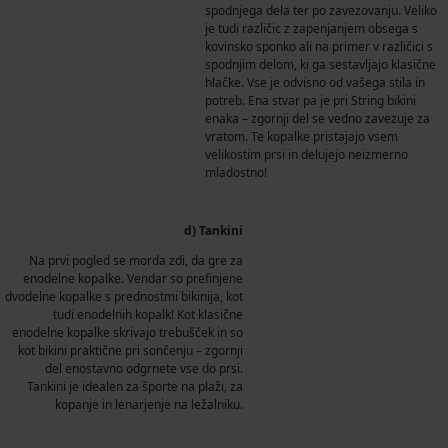
spodnjega dela ter po zavezovanju. Veliko
je tudi različic z zapenjanjem obsega s
kovinsko sponko ali na primer v različici s
spodnjim delom, ki ga sestavljajo klasične
hlačke. Vse je odvisno od vašega stila in
potreb. Ena stvar pa je pri String bikini
enaka – zgornji del se vedno zavezuje za
vratom. Te kopalke pristajajo vsem
velikostim prsi in delujejo neizmerno
mladostno!
d) Tankini
Na prvi pogled se morda zdi, da gre za
enodelne kopalke. Vendar so prefinjene
dvodelne kopalke s prednostmi bikinija, kot
tudi enodelnih kopalk! Kot klasične
enodelne kopalke skrivajo trebušček in so
kot bikini praktične pri sončenju – zgornji
del enostavno odgrnete vse do prsi.
Tankini je idealen za športe na plaži, za
kopanje in lenarjenje na ležalniku.