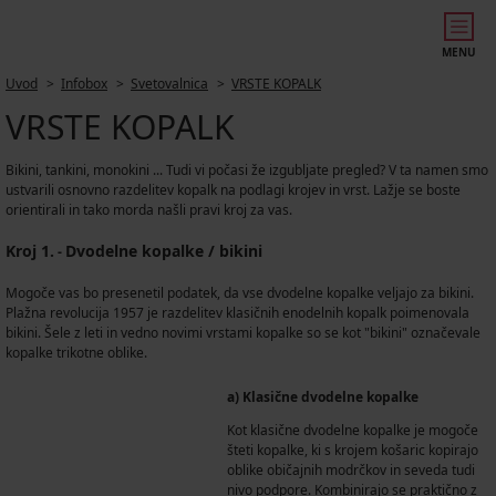
MENU
Uvod
Infobox
Svetovalnica
VRSTE KOPALK
VRSTE KOPALK
Bikini, tankini, monokini ... Tudi vi počasi že izgubljate pregled? V ta namen smo
ustvarili osnovno razdelitev kopalk na podlagi krojev in vrst. Lažje se boste
orientirali in tako morda našli pravi kroj za vas.
Kroj 1.
Dvodelne kopalke / bikini
-
Mogoče vas bo presenetil podatek, da vse dvodelne kopalke veljajo za bikini.
Plažna revolucija 1957 je razdelitev klasičnih enodelnih kopalk poimenovala
bikini. Šele z leti in vedno novimi vrstami kopalke so se kot "bikini" označevale
kopalke trikotne oblike.
a) Klasične dvodelne kopalke
Kot klasične dvodelne kopalke je mogoče
šteti kopalke, ki s krojem košaric kopirajo
oblike običajnih modrčkov in seveda tudi
nivo podpore. Kombinirajo se praktično z