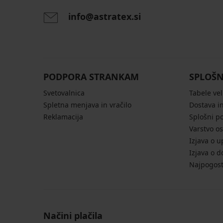
info@astratex.si
PODPORA STRANKAM
SPLOŠN
Svetovalnica
Tabele vel
Spletna menjava in vračilo
Dostava in
Reklamacija
Splošni p
Varstvo o
Izjava o u
Izjava o d
Najpogost
Načini plačila