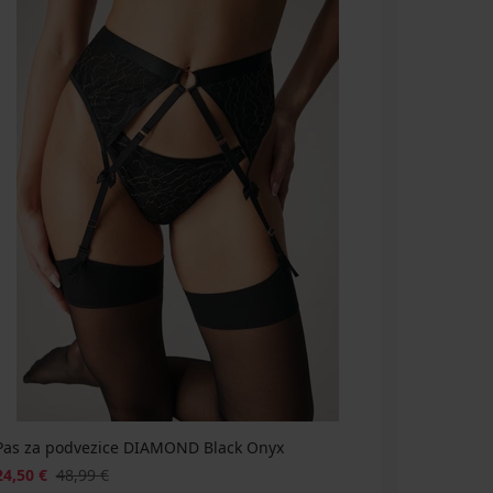
Pas za podvezice DIAMOND Black Onyx
24,50 €
48,99 €