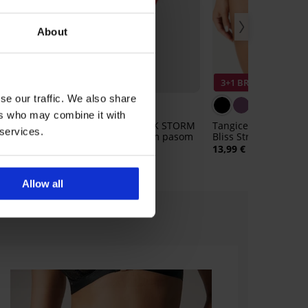
About
Razprodaja
O
Popust -30%
3+1 BREZPLAČNO
se our traffic. We also share
ers who may combine it with
e
2PACK Tangice PINK STORM
Tangice Sloggi ZERO
 services.
Lovecode z zvišanim pasom
Bliss String
14,69 €
20,99 €
13,99 €
Allow all