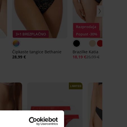
Razprodaja
3+1 BREZPLAČNO
Popust -30%
Čipkaste tangice Bethanie
Brazilke Katia
28,99 €
18,19 €
25,99 €
LIMITED