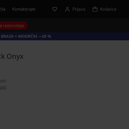
ila
Kontaktirajte
Prijava
Košarica
a razprodaja
 BRA20 = MODRČKI −20 %
ck Onyx
ost?
osti