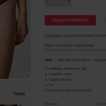
DODAJ V KOŠARICO
Enostavna menjav
Blago za takojšnje odpošiljanje.
Naročite že danes in bo blago pri vas
OPIS
DOSTAVA IN PLAČILO
MENJA
Podložen mednožni del
Cvetlični motiv
Čipkast dizajn
Til
Primerno tudi za močnejše
Prikaži
Material
81% P