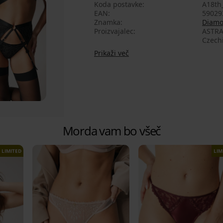
Koda postavke
A18th
EAN
59029
Znamka
Diamo
Proizvajalec
ASTRAT
Czech
Prikaži več
Morda vam bo všeč
LIMITED
LIM