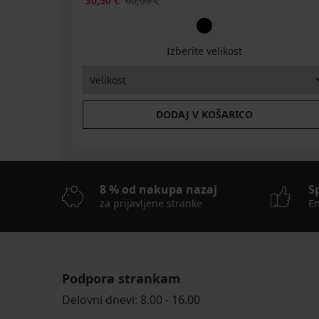
30,50 €
60,99 €
Izberite velikost
DODAJ V KOŠARICO
8 % od nakupa nazaj
S
za prijavljene stranke
En
Podpora strankam
Delovni dnevi: 8.00 - 16.00