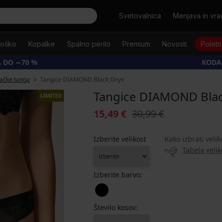
Išči
Svetovalnica
Menjava in vrač
oško
Kopalke
Spalno perilo
Premium
Novosti
Poletn
 DO −70 %
KODA
ačke tanga
Tangice DIAMOND Black Onyx
Tangice DIAMOND Bla
LIMITED
15,49 €
30,99 €
Izberite velikost
Kako izbrati velik
Tabela velik
Izberite barvo:
Število kosov: