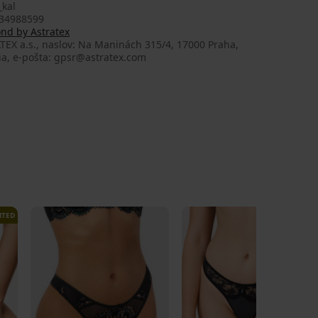
_kal
34988599
nd by Astratex
EX a.s., naslov: Na Maninách 315/4, 17000 Praha,
ia, e-pošta: gpsr@astratex.com
ITED