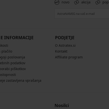
novo
akcija
pop
E INFORMACIJE
PODJETJE
ikosti
O Astratex.si
 plačilo
Kontakt
ogoji poslovanja
Affiliate program
sebnih podatkov
porabi piškotkov
ostopnosti
eje zastavljena vprašanja
Nosilci