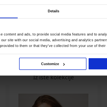
Details
Razprodaja
Popust -40%
3+1 BREZPLAČN
e content and ads, to provide social media features and to analy
 our site with our social media, advertising and analytics partn
 Thong SL
Tangice Honey
Tangice Anemon
 provided to them or that they’ve collected from your use of their
12,59 €
20,99 €
14,99 €
€
Customize
Iz iste kolekcije