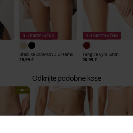
3+1 BREZPLAČNO
3+1 BREZPLAČNO
Brazilke DIAMOND Dreams
Tangice Lyra Satin
29,99 €
20,99 €
Odkrijte podobne kose
LIMITED