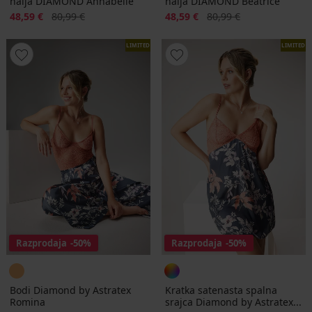
halja DIAMOND Annabelle
halja DIAMOND Beatrice
Popust
Prvotna cena
Popust
Prvotna cena
48,59 €
80,99 €
48,59 €
80,99 €
LIMITED
LIMITED
Razprodaja
-50%
Razprodaja
-50%
Bodi Diamond by Astratex
Kratka satenasta spalna
Romina
srajca Diamond by Astratex...