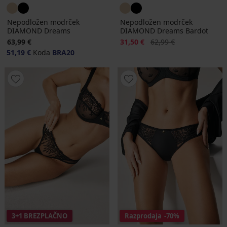
Nepodložen modrček
Nepodložen modrček
DIAMOND Dreams
DIAMOND Dreams Bardot
Popust
Prvotna cena
63,99 €
31,50 €
62,99 €
51,19 €
Koda
BRA20
3+1 BREZPLAČNO
Razprodaja
-70%