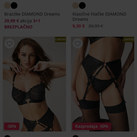
Brazilke DIAMOND Dreams
Klasične hlačke DIAMOND
Dreams
29,99 €
akcija
3+1
Popust
Prvotna cena
9,30 €
30,99 €
BREZPLAČNO
LIMITED
LIMITED
-50%
Razprodaja
-50%