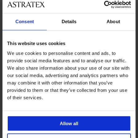
Modrček DIAMOND Black
Tangice DIAMOND Black
Onyx z odstranljivimi blazin...
Onyx
Popust
Prvotna cena
Popust
Prvotna cena
30,50 €
60,99 €
15,49 €
30,99 €
Consent
Details
About
LIMITED
LIMITED
This website uses cookies
We use cookies to personalise content and ads, to
provide social media features and to analyse our traffic.
We also share information about your use of our site with
our social media, advertising and analytics partners who
may combine it with other information that you’ve
provided to them or that they’ve collected from your use
of their services.
-50%
Razprodaja
-50%
Allow all