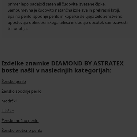
primer lepo padajoči saten ali čudovite izvezene čipke.
Samoumevna je čudovito natančna izdelava in prekrasni kroji.
Spalno perilo, spodnje perilo in kopalke delujejo zelo ženstveno,
upoštevajo obline ženskega telesa in dodajo občutek samozavesti
ter udobja.
Izdelke znamke DIAMOND BY ASTRATEX
boste našli v naslednjih kategorijah:
Žensko perilo
Žensko spodnje perilo
Modrčki
Hlačke
Žensko nočno perilo
Žensko erotično perilo