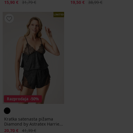
Popust
Prvotna cena
Popust
Prvotna cena
15,90 €
31,79 €
19,50 €
38,99 €
LIMITED
Razprodaja
-50%
Kratka satenasta pižama
Diamond by Astratex Harrie...
Popust
Prvotna cena
20,70 €
41,39 €