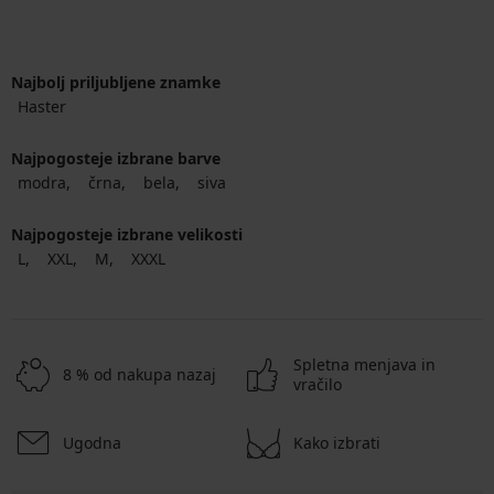
Najbolj priljubljene znamke
Haster
Najpogosteje izbrane barve
modra
črna
bela
siva
Najpogosteje izbrane velikosti
L
XXL
M
XXXL
Spletna menjava in
8 % od nakupa nazaj
vračilo
Ugodna
Kako izbrati