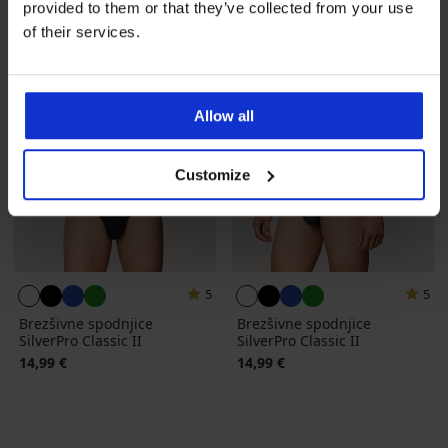
provided to them or that they’ve collected from your use
of their services.
Allow all
Customize
5
5
Brezšivne spodnjice
Brezšivne spodnjice
SilverPro Classic II
SilverPro Classic II
14,99 €
14,99 €