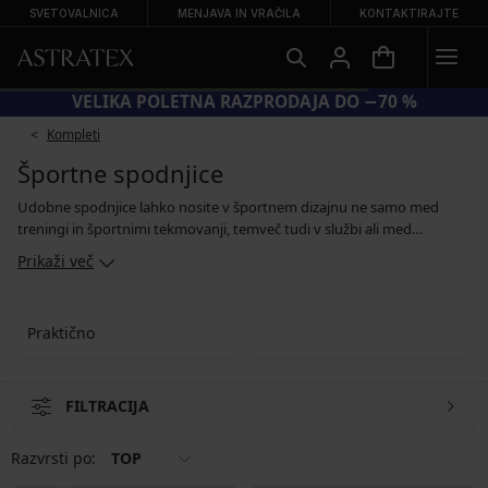
SVETOVALNICA
MENJAVA IN VRAČILA
KONTAKTIRAJTE
VELIKA POLETNA RAZPRODAJA DO −70 %
Kompleti
Športne spodnjice
Udobne spodnjice lahko nosite v športnem dizajnu ne samo med
treningi in športnimi tekmovanji, temveč tudi v službi ali med
spanjem. Športne spodnjice imajo udoben kroj, ki vam ne bo omejeval
Prikaži več
gibanja ter širok zgornji rob. Izdelane so iz prijetnega bombažnega
pletenja, ki diha, nekateri modeli pa imajo v mednožju tudi praktično
mrežico. Moške spodnjice lahko kupite posamezno ali v ugodnih
Praktično
kompletih, ki vsebujejo več kosov.
FILTRACIJA
Razvrsti po:
TOP