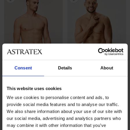
Consent
Details
About
5
This website uses cookies
Brezšivne spodnjice
Brezšivne spodnjice
We use cookies to personalise content and ads, to
SilverPro Classic I
SilverPro Classic II
provide social media features and to analyse our traffic.
14,99 €
14,99 €
We also share information about your use of our site with
our social media, advertising and analytics partners who
may combine it with other information that you’ve