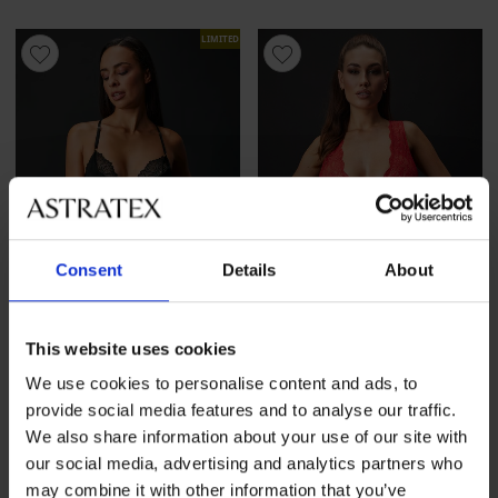
LIMITED
Consent
Details
About
Razprodaja
-60%
Razprodaja
-70%
This website uses cookies
We use cookies to personalise content and ads, to
provide social media features and to analyse our traffic.
Erotičen bodi Deliena
Erotičen bodi Evalie
We also share information about your use of our site with
Popust
Prvotna cena
Popust
Prvotna cena
14,80 €
36,99 €
15,90 €
52,99 €
our social media, advertising and analytics partners who
may combine it with other information that you’ve