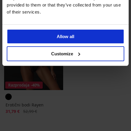
provided to them or that they’ve collected from your use
of their services.
Allow all
Customize
Razprodaja
-40%
Erotični bodi Rayen
Popust
Prvotna cena
31,79 €
52,99 €