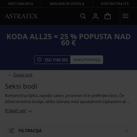
SVETOVALNICA
MENJAVA IN VRAČILA
KONTAKTIRAJTE
KODA ALL25 = 25 % POPUSTA NAD
60 €
NAKUPOVANJE
15
U
11
M
35
S
Ženski bodi
Seksi bodi
Romantična čipka, zapeljiv saten, prozoren til in prefinjeni kosi. Če
iščete erotične bodije, lahko izbirate med spodobnimi čipkastimi ali pa
zelo drznimi modeli, ki po zaslugi domiselnih trakov več razkrijejo, kot
Prikaži več
pa skrijejo. Med barvami prevladujejo nesmrtna črna, grešno rdeča,
nedolžna bela ali elegantna bordo. Če želite nekoliko eksperimentirati
in v razmerje vnesti malo ognja, so zapeljivi bodiji korak v pravo smer.
FILTRACIJA