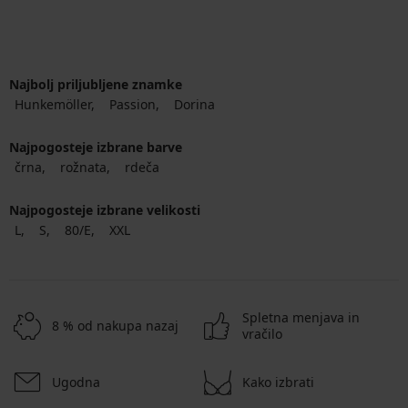
Najbolj priljubljene znamke
Hunkemöller
Passion
Dorina
Najpogosteje izbrane barve
črna
rožnata
rdeča
Najpogosteje izbrane velikosti
L
S
80/E
XXL
Spletna menjava in
8 % od nakupa nazaj
vračilo
Ugodna
Kako izbrati