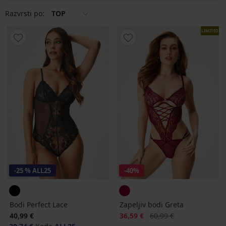
Razvrsti po:
TOP
LIMITED
-25 % ALL25
-40%
Bodi Perfect Lace
Zapeljiv bodi Greta
Popust
Prvotna cena
40,99 €
36,59 €
60,99 €