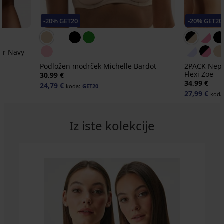
-20% GET20
-20% GET20
ar Navy
Podložen modrček Michelle Bardot
2PACK Nepo
Flexi Zoe
30,99 €
34,99 €
24,79 €
koda:
GET20
27,99 €
koda
Iz iste kolekcije
-30%
-20 % GET20
-20 % GET20
-20 % GET20
-20 % GET20
-20 % GET20
-20 % GET20
-20 % GET20
Športni
Brezšiven
BESTSELLER
modrček
modrček
Športen
iz
Hanna
Brezšivni