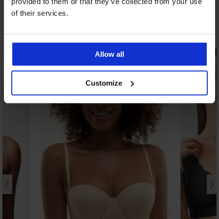
37,99 €
18,99 €
provided to them or that they’ve collected from your use
of their services.
Odkrijte podobne kose
Allow all
Customize