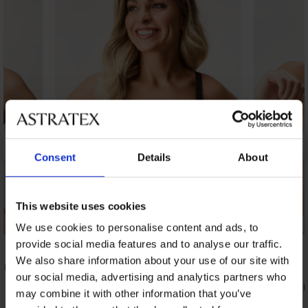
Consent
Details
About
This website uses cookies
Bestseller
Bestseller
We use cookies to personalise content and ads, to
provide social media features and to analyse our traffic.
5
We also share information about your use of our site with
k Hanna
our social media, advertising and analytics partners who
Modrček Sloggi ZERO Feel Bliss Top
Nepodložen
may combine it with other information that you’ve
Bralette
Zoe