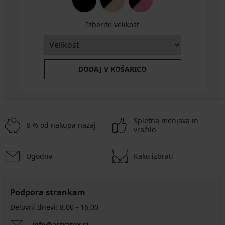
20,99
€
Izberite velikost
11,75
€
Koda
GET20
DODAJ V KOŠARICO
Spletna menjava in
8 % od nakupa nazaj
vračilo
Ugodna
Kako izbrati
Podpora strankam
Delovni dnevi: 8.00 - 16.00
info@astratex.si