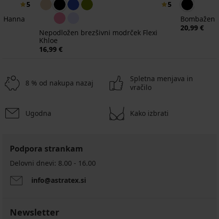
5
5
k Hanna
Bombažen m
20,99 €
Nepodložen brezšivni modrček Flexi
Khloe
16,99 €
Spletna menjava in
8 % od nakupa nazaj
vračilo
Ugodna
Kako izbrati
Podpora strankam
Nepodložen
BESTSELLER
brezšiven
Delovni dnevi: 8.00 - 16.00
Športen
modrček
brezšiven
Hanna
info@astratex.si
modrček
13,99
Hanna
Modrček
BESTSELLER
€
RIB
16,99
Newsletter
Nepodložen
Bralette,
€
2PACK
PACK
2PACK