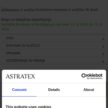
Enostavna menjava in vračilov 30 dneh
Blago za takojšnje odpošiljanje.
Naročite že danes in bo blago pri vas dne:
12. 8.
2026
do
13. 8.
2026
OPIS
DOSTAVA IN PLAČILO
MENJAVA
VZDRŽEVANJE IN PRANJE
Morda vam bo všeč
Consent
Details
About
This website uses cookies