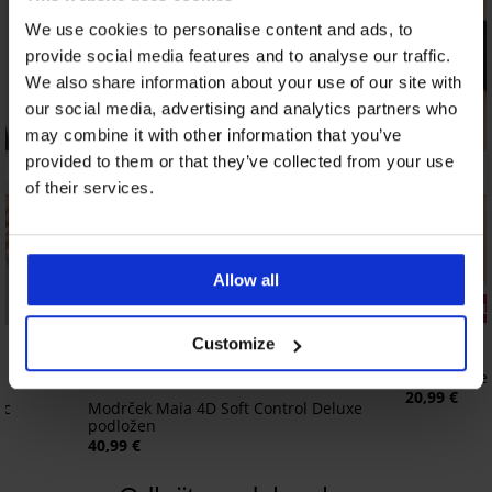
We use cookies to personalise content and ads, to
provide social media features and to analyse our traffic.
We also share information about your use of our site with
our social media, advertising and analytics partners who
may combine it with other information that you’ve
provided to them or that they’ve collected from your use
of their services.
Allow all
3+1 BREZP
Customize
4,7
4,8
Brazilke De
20,99 €
ic
Modrček Maia 4D Soft Control Deluxe
podložen
40,99 €