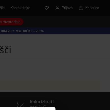
ila
Kontaktirajte
Prijava
Košarica
a razprodaja
 BRA20 = MODRČKI −20 %
šči
Kako izbrati
modrček?