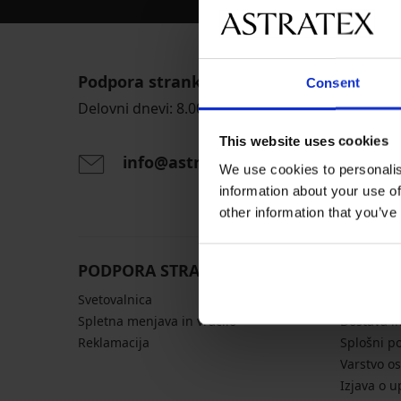
Podpora strankam
Consent
Delovni dnevi: 8.00 - 16.00
This website uses cookies
info@astratex.si
We use cookies to personalis
information about your use of
other information that you’ve
PODPORA STRANKAM
SPLOŠN
Svetovalnica
Tabele vel
Spletna menjava in vračilo
Dostava in
Reklamacija
Splošni p
Varstvo o
Izjava o u