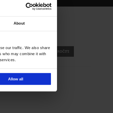
About
stmi?
usti
se our traffic. We also share
ŽELIM SE NAROČITI
ers who may combine it with
 services.
Allow all