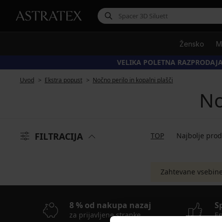
Žensko
M
VELIKA POLETNA RAZPRODAJA
Uvod
Ekstra popust
Nočno perilo in kopalni plašči
No
FILTRACIJA
TOP
Najbolje pro
Zahtevane vsebine 
8 % od nakupa nazaj
S
za prijavljene stranke
En