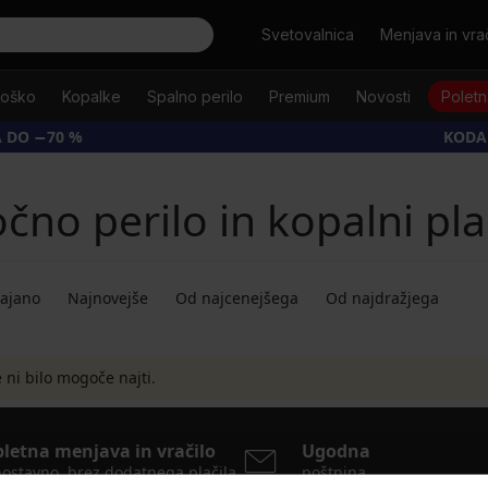
Išči
Svetovalnica
Menjava in vrač
oško
Kopalke
Spalno perilo
Premium
Novosti
Poletn
 DO −70 %
KODA
čno perilo in kopalni pla
dajano
Najnovejše
Od najcenejšega
Od najdražjega
ni bilo mogoče najti.
pletna menjava in vračilo
Ugodna
ostavno, brez dodatnega plačila
poštnina