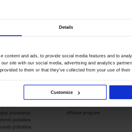
Newsletter
Details
Želite biti na tekočem z novo
novo
akcija
pop
e content and ads, to provide social media features and to analy
 our site with our social media, advertising and analytics partn
 provided to them or that they’ve collected from your use of their
E INFORMACIJE
PODJETJE
Customize
ikosti
O Astratex.si
 plačilo
Kontakt
ogoji poslovanja
Affiliate program
sebnih podatkov
porabi piškotkov