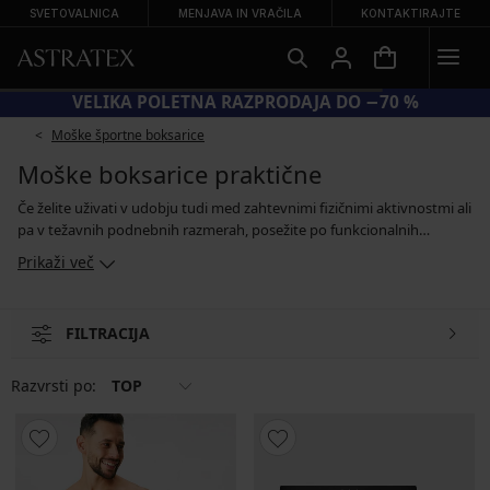
SVETOVALNICA
MENJAVA IN VRAČILA
KONTAKTIRAJTE
VELIKA POLETNA RAZPRODAJA DO −70 %
Moške športne boksarice
Moške boksarice praktične
Če želite uživati ​​v udobju tudi med zahtevnimi fizičnimi aktivnostmi ali
pa v težavnih podnebnih razmerah, posežite po funkcionalnih
boksaricah. Te so narejene iz materialov, ki vas bodo ogreli, hkrati pa
Prikaži več
so lahki in zračni in ko se potite, vas ohranjajo na suhem. V naši
ponudbi boste našli tudi bokserice brez šivov, sešite iz blaga s
srebrnimi ioni. Poleg tega, da je ta material izjemno udoben, lahko
FILTRACIJA
učinkovito zmanjša vonjave kar je značilnost, ki je koristna predvsem
pri športu.
Razvrsti po:
TOP