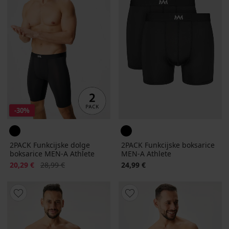
-30%
2PACK Funkcijske dolge
2PACK Funkcijske boksarice
boksarice MEN-A Athlete
MEN-A Athlete
Popust
Prvotna cena
20,29 €
28,99 €
24,99 €