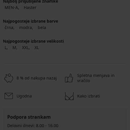
Najbolj priljubljene znamke
MEN-A
Haster
Najpogosteje izbrane barve
črna
modra
bela
Najpogosteje izbrane velikosti
L
M
XXL
XL
Spletna menjava in
8 % od nakupa nazaj
vračilo
Ugodna
Kako izbrati
Podpora strankam
Delovni dnevi: 8.00 - 16.00