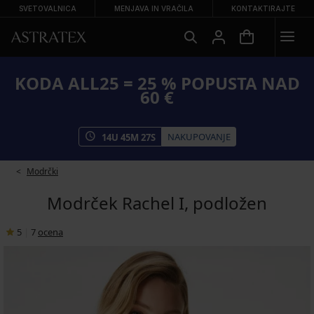
SVETOVALNICA
MENJAVA IN VRAČILA
KONTAKTIRAJTE
KODA ALL25 = 25 % POPUSTA NAD
60 €
NAKUPOVANJE
14
U
45
M
27
S
Modrčki
Modrček Rachel I, podložen
5
|
7
ocena