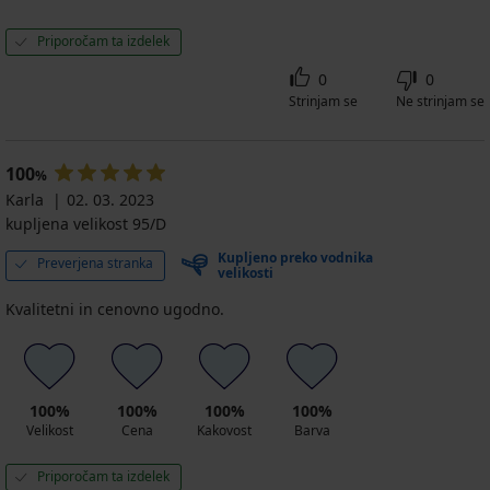
Priporočam ta izdelek
0
0
Strinjam se
Ne strinjam se
100
%
Karla
02. 03. 2023
kupljena velikost 95/D
Kupljeno preko vodnika
Preverjena stranka
velikosti
Kvalitetni in cenovno ugodno.
100%
100%
100%
100%
Velikost
Cena
Kakovost
Barva
Priporočam ta izdelek