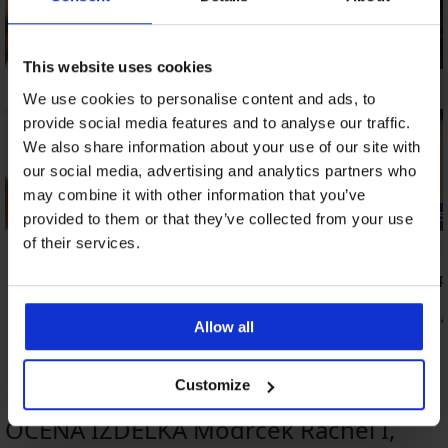
This website uses cookies
We use cookies to personalise content and ads, to
provide social media features and to analyse our traffic.
We also share information about your use of our site with
our social media, advertising and analytics partners who
may combine it with other information that you’ve
Bestseller
-25% ALL25
provided to them or that they’ve collected from your use
of their services.
5
5
Modrček Triumph Essential Minimizer
Modrček Spa
50,99 €
40,99 €
30,74 €
koda
Allow all
Customize
OCENA IZDELKA Modrček Rachel I,