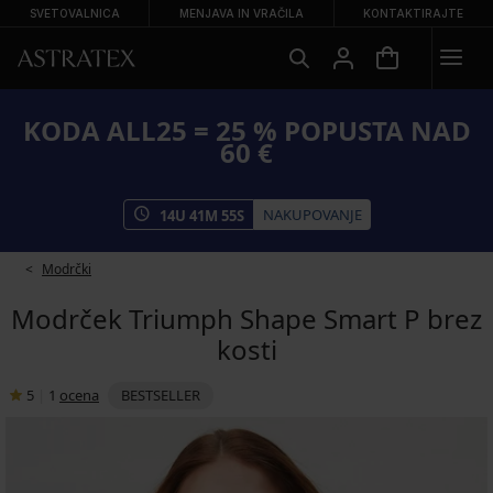
SVETOVALNICA
MENJAVA IN VRAČILA
KONTAKTIRAJTE
KODA ALL25 = 25 % POPUSTA NAD
60 €
NAKUPOVANJE
14
U
41
M
54
S
Modrčki
Modrček Triumph Shape Smart P brez
kosti
5
|
1
ocena
BESTSELLER