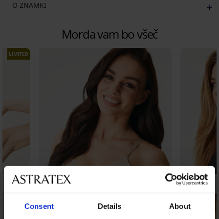
O ZNAMKI
Morda vam bo všeč
LIMITED
Consent
Details
About