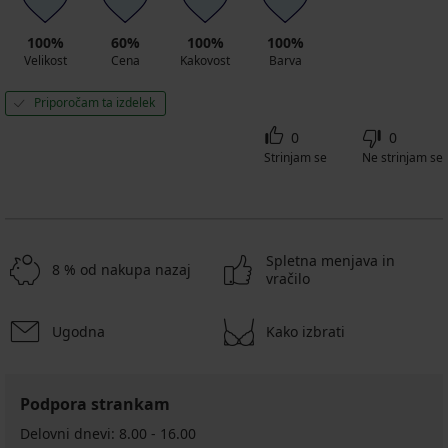
100%
60%
100%
100%
Velikost
Cena
Kakovost
Barva
Priporočam ta izdelek
0
0
Strinjam se
Ne strinjam se
Spletna menjava in
8 % od nakupa nazaj
vračilo
Ugodna
Kako izbrati
Podpora strankam
Delovni dnevi: 8.00 - 16.00