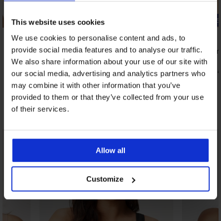
-25% ALL25
-25% ALL25
This website uses cookies
We use cookies to personalise content and ads, to
provide social media features and to analyse our traffic.
Podložen m
52,99 €
We also share information about your use of our site with
Podložen modrček NATURANA Solutions
39,74 €
koda
our social media, advertising and analytics partners who
52,99 €
39,74 €
may combine it with other information that you’ve
koda:
ALL25
provided to them or that they’ve collected from your use
of their services.
Odkrijte podobne kose
Allow all
Customize