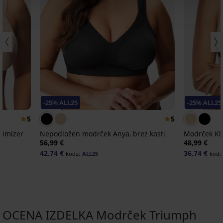
-25% ALL25
-25% ALL25
5
5
nimizer
Nepodložen modrček Anya, brez kosti
Modrček Kl
56,99 €
48,99 €
42,74 €
36,74 €
koda:
ALL25
koda
OCENA IZDELKA Modrček Triumph