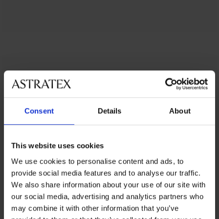
Maia4DATX, bež
Consent
Details
About
Bež toni so primerni za pod prosojna oblačila, saj pod
This website uses cookies
njimi ne bodo izstopala.
We use cookies to personalise content and ads, to
provide social media features and to analyse our traffic.
KUPI ZA
40,99 €
We also share information about your use of our site with
our social media, advertising and analytics partners who
may combine it with other information that you’ve