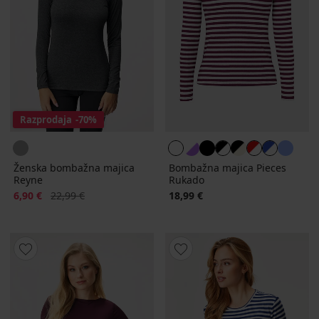
Razprodaja
-70%
Ženska bombažna majica
Bombažna majica Pieces
Reyne
Rukado
Popust
Prvotna cena
6,90 €
22,99 €
18,99 €