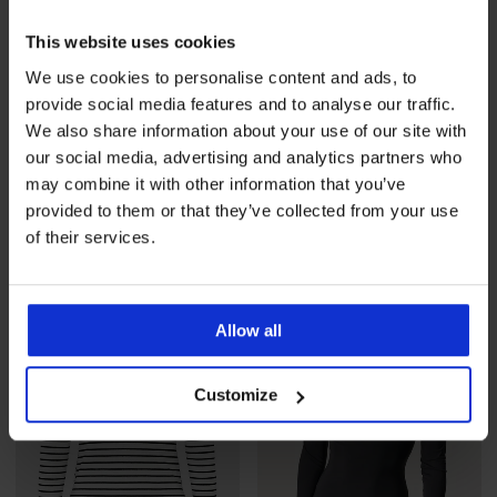
This website uses cookies
We use cookies to personalise content and ads, to
provide social media features and to analyse our traffic.
Razprodaja
-70%
We also share information about your use of our site with
our social media, advertising and analytics partners who
may combine it with other information that you’ve
Termo majica Tempora
Ženska majica Resta
provided to them or that they’ve collected from your use
Popust
Prvotna cena
30,99 €
8,70 €
28,99 €
of their services.
Allow all
Customize