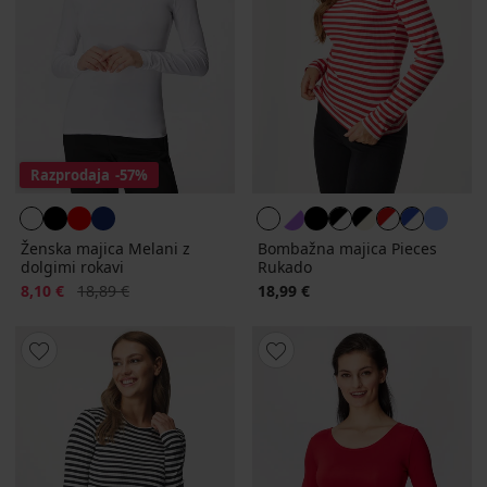
Razprodaja
-57%
Ženska majica Melani z
Bombažna majica Pieces
dolgimi rokavi
Rukado
Popust
Prvotna cena
8,10 €
18,89 €
18,99 €