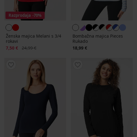
Razprodaja
-70%
Ženska majica Melani s 3/4
Bombažna majica Pieces
rokavi
Rukado
Popust
Prvotna cena
7,50 €
24,99 €
18,99 €