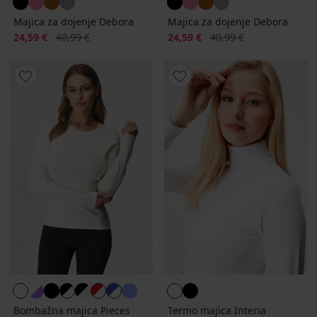
Majica za dojenje Debora
Majica za dojenje Debora
Popust
Prvotna cena
Popust
Prvotna cena
24,59 €
40,99 €
24,59 €
40,99 €
Bombažna majica Pieces
Termo majica Interia