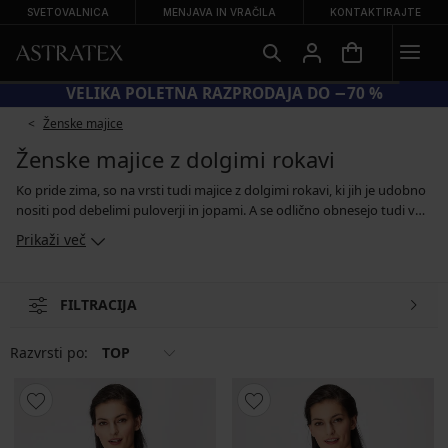
SVETOVALNICA
MENJAVA IN VRAČILA
KONTAKTIRAJTE
KODA BRA20 = MODRČKI −20 %
Ženske majice
Ženske majice z dolgimi rokavi
Ko pride zima, so na vrsti tudi majice z dolgimi rokavi, ki jih je udobno
nositi pod debelimi puloverji in jopami. A se odlično obnesejo tudi v
kombinaciji s kavbojkami, formalnimi hlačami in krili. V naši ponudbi
Prikaži več
boste našli gladke enobarvne, bombažne majice z dolgimi rokavi,
bluze z vzorci, tope iz tila ali čipke ter še ostale zanimive kroje. Med
zimskimi športi pa vas bodo ogrevale termo majice iz funkcionalnih
FILTRACIJA
materialov.
Razvrsti po:
TOP