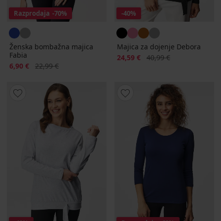
Razprodaja
-70%
-40%
Ženska bombažna majica
Majica za dojenje Debora
Fabia
Popust
Prvotna cena
24,59 €
40,99 €
Popust
Prvotna cena
6,90 €
22,99 €