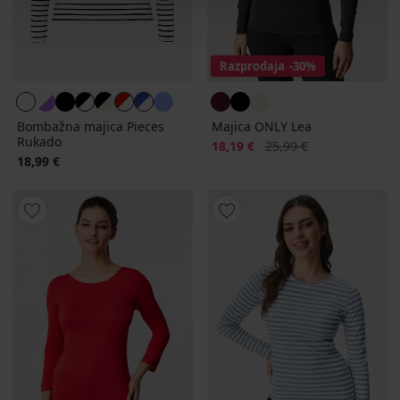
Razprodaja
-30%
Bombažna majica Pieces
Majica ONLY Lea
Rukado
Popust
Prvotna cena
18,19 €
25,99 €
18,99 €