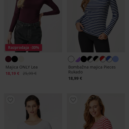
Razprodaja
-30%
Majica ONLY Lea
Bombažna majica Pieces
Rukado
Popust
Prvotna cena
18,19 €
25,99 €
18,99 €