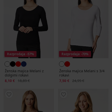
Razprodaja
-57%
Razprodaja
-70%
Ženska majica Melani z
Ženska majica Melani s 3/4
dolgimi rokavi
rokavi
Popust
Prvotna cena
Popust
Prvotna cena
8,10 €
18,89 €
7,50 €
24,99 €