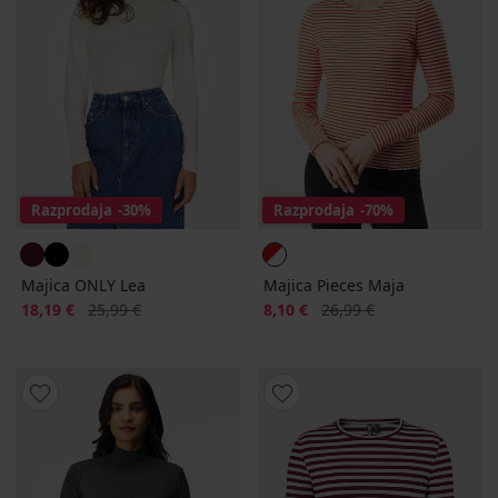
Razprodaja
-30%
Razprodaja
-70%
Majica ONLY Lea
Majica Pieces Maja
Popust
Prvotna cena
Popust
Prvotna cena
18,19 €
25,99 €
8,10 €
26,99 €