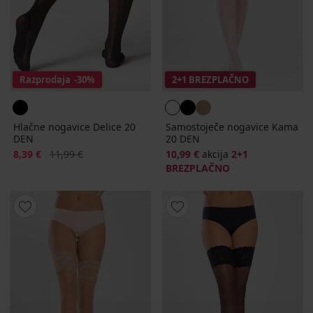
Razprodaja
-30%
2+1 BREZPLAČNO
Hlačne nogavice Delice 20
Samostoječe nogavice Kama
DEN
20 DEN
Popust
Prvotna cena
8,39 €
11,99 €
10,99 €
akcija
2+1
BREZPLAČNO