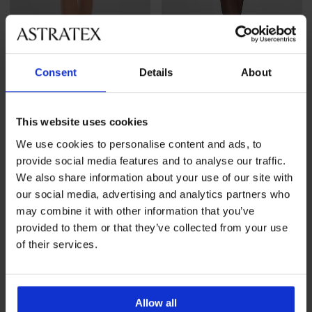
Consent
Details
About
2+1 BREZPLAČNO
2+1 BREZPLAČNO
This website uses cookies
Samostoječe nogavice Kama
Samostoječe nogavice Kama
20 DEN
20 DEN
We use cookies to personalise content and ads, to
10,99 €
akcija
2+1
10,99 €
akcija
2+1
provide social media features and to analyse our traffic.
BREZPLAČNO
BREZPLAČNO
We also share information about your use of our site with
our social media, advertising and analytics partners who
may combine it with other information that you’ve
provided to them or that they’ve collected from your use
of their services.
Allow all
Spletna menjava in