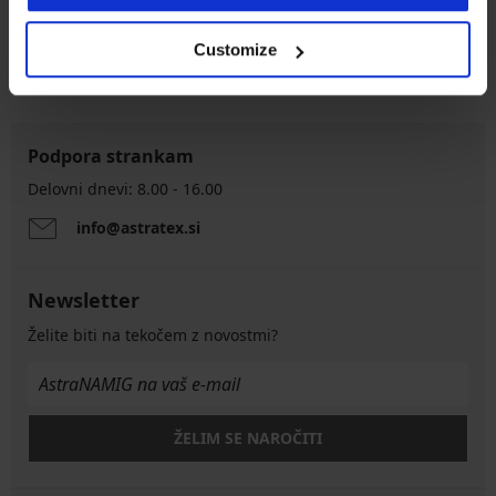
8 % od nakupa nazaj
vračilo
Customize
Ugodna
Kako izbrati
Podpora strankam
Delovni dnevi: 8.00 - 16.00
info@astratex.si
Newsletter
Želite biti na tekočem z novostmi?
ŽELIM SE NAROČITI