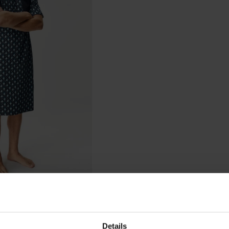
jca Elf
Details