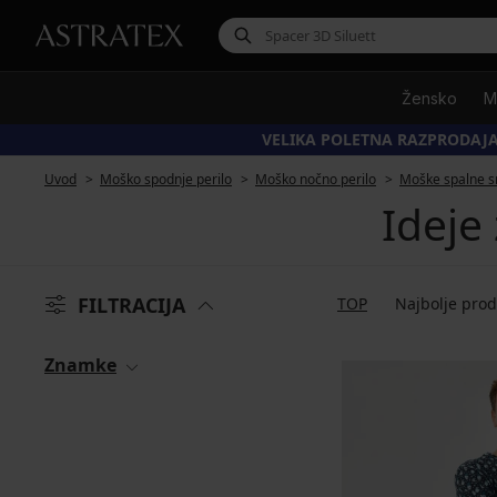
Žensko
M
VELIKA POLETNA RAZPRODAJA
Uvod
Moško spodnje perilo
Moško nočno perilo
Moške spalne s
Ideje
FILTRACIJA
TOP
Najbolje pro
Znamke