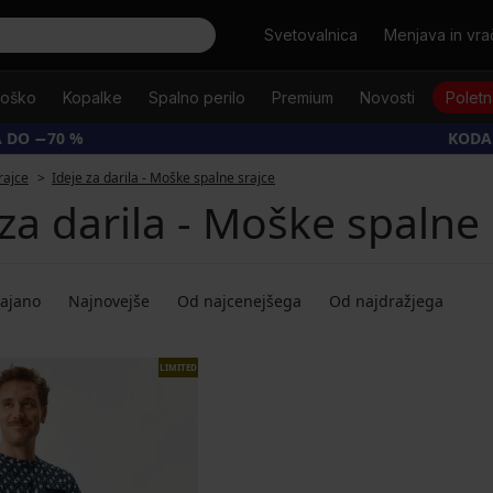
Išči
Svetovalnica
Menjava in vrač
oško
Kopalke
Spalno perilo
Premium
Novosti
Poletn
 DO −70 %
KODA
rajce
Ideje za darila - Moške spalne srajce
 za darila - Moške spalne 
dajano
Najnovejše
Od najcenejšega
Od najdražjega
LIMITED