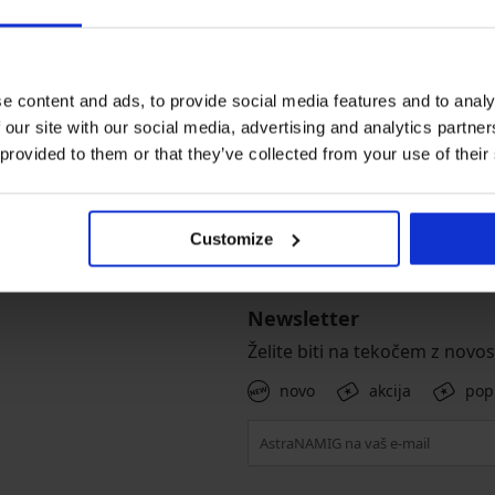
e content and ads, to provide social media features and to analy
 our site with our social media, advertising and analytics partn
 provided to them or that they’ve collected from your use of their
pletna menjava in vračilo
Ugodna
ostavno, brez dodatnega plačila
poštnina
Customize
Newsletter
Želite biti na tekočem z novo
novo
akcija
pop