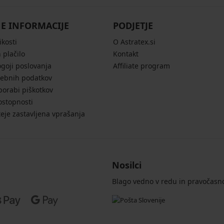
E INFORMACIJE
PODJETJE
ikosti
O Astratex.si
 plačilo
Kontakt
ogoji poslovanja
Affiliate program
sebnih podatkov
porabi piškotkov
ostopnosti
eje zastavljena vprašanja
Nosilci
Blago vedno v redu in pravočasn