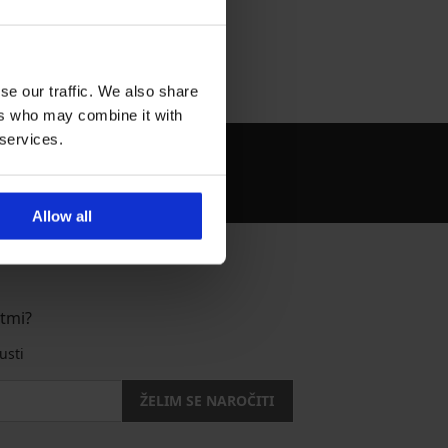
se our traffic. We also share
ers who may combine it with
 services.
Kako izbrati
modrček?
Allow all
stmi?
usti
ŽELIM SE NAROČITI