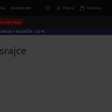
ila
Kontaktirajte
Prijava
Košarica
a razprodaja
 BRA20 = MODRČKI −20 %
srajce