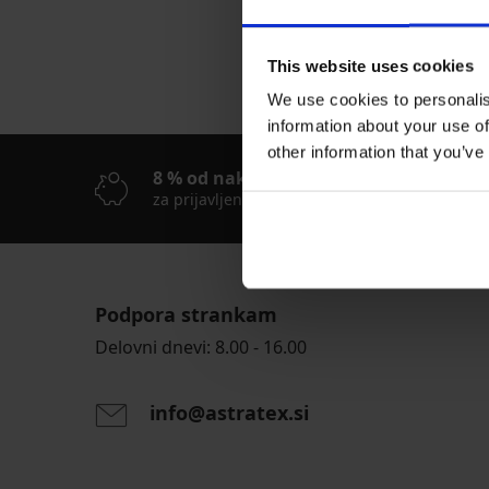
This website uses cookies
We use cookies to personalis
information about your use of
other information that you’ve
8 % od nakupa nazaj
S
za prijavljene stranke
En
Podpora strankam
Delovni dnevi: 8.00 - 16.00
info@astratex.si