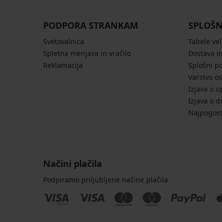
PODPORA STRANKAM
SPLOŠN
Svetovalnica
Tabele vel
Spletna menjava in vračilo
Dostava in
Reklamacija
Splošni p
Varstvo o
Izjava o u
Izjava o d
Najpogost
Načini plačila
Podpiramo priljubljene načine plačila