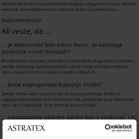
Klasičen darilni bon na kakovostnem papirju v elegantni ovojnici. Izberite
vrednost, dokončajte naročilo v košarici in bon bo prišel k vam.
Kupite natisnjen bom
Ali veste, da ...
... je elektronski bon edino darilo, za katerega
poskrbite v treh minutah?
Ni vam treba v trgovino, nanj vam ni treba čakati ali ga zaviti in okrasiti s
pentljo. Zadostuje izpolniti posvetilo, izbrati dizajn in vnesti vrednost,
nato vse plačati in bon dobite v e-poštni nabiralnik.
... bone najpogosteje kupujejo moški?
Ženske vedno vedo, kaj si kdo želi ali vsaj kaj potrebuje. Moški pa
najpogosteje podarijo bon. Prihrani jim čas, obdarjenec pa si izbere prav
tisto, kar si najbolj želi. To se imenuje dvojna zmaga!
... najpogosteje izberete darilni bon v vrednosti 100
€?
Za 100 € si lahko kupite dva čudovita kompleta s podvezicami in