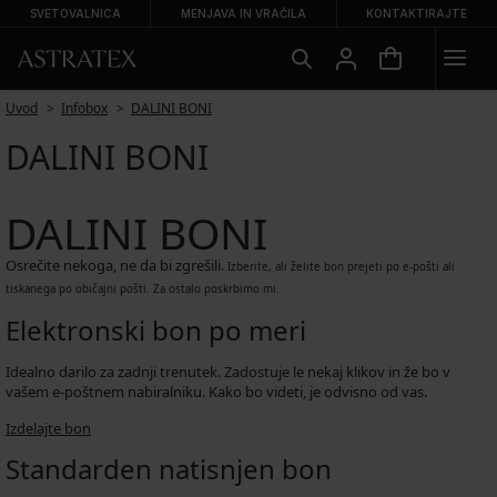
SVETOVALNICA
MENJAVA IN VRAČILA
KONTAKTIRAJTE
Uvod
Infobox
DALINI BONI
DALINI BONI
DALINI BONI
Osrečite nekoga, ne da bi zgrešili.
Izberite, ali želite bon prejeti po e-pošti ali
tiskanega po običajni pošti. Za ostalo poskrbimo mi.
Elektronski bon po meri
Idealno darilo za zadnji trenutek. Zadostuje le nekaj klikov in že bo v
vašem e-poštnem nabiralniku. Kako bo videti, je odvisno od vas.
Izdelajte bon
Standarden natisnjen bon