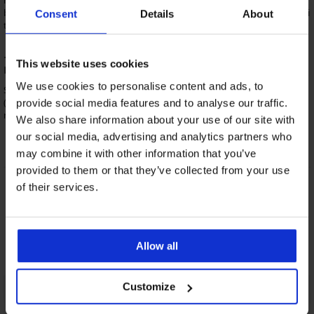
nogavicami, ali kopalke in prestižen kopalni plašč, ali na primer zalogo
boksaric in nogavic za vse leto, in sicer s pižamo vred. Preprosto se vam ni
Consent
Details
About
treba zadrževati in si vsaj enkrat dajte duška.
... z darilnim bonom nekoga razveselite, tudi kadar
This website uses cookies
ne veste, kaj bi podarili?
We use cookies to personalise content and ads, to
S plačanim nakupom preprosto ne bi mogli zgrešiti, četudi bi si želeli
(seveda pa si tega ne želite). Obdarovani ali obdarovana si izbere, kar si
provide social media features and to analyse our traffic.
resnično želi. V ustrezni velikosti ter želenega kroja in barve.
We also share information about your use of our site with
our social media, advertising and analytics partners who
may combine it with other information that you’ve
provided to them or that they’ve collected from your use
of their services.
Spletna menjava in
8 % od nakupa nazaj
vračilo
Ugodna
Kako izbrati
Allow all
Customize
Podpora strankam