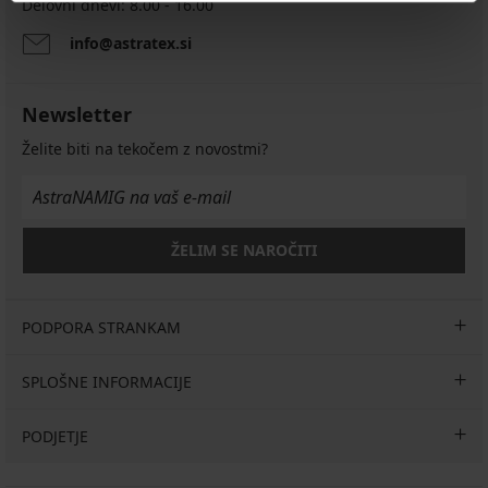
Delovni dnevi: 8.00 - 16.00
info@astratex.si
Newsletter
Želite biti na tekočem z novostmi?
ŽELIM SE NAROČITI
PODPORA STRANKAM
SPLOŠNE INFORMACIJE
PODJETJE