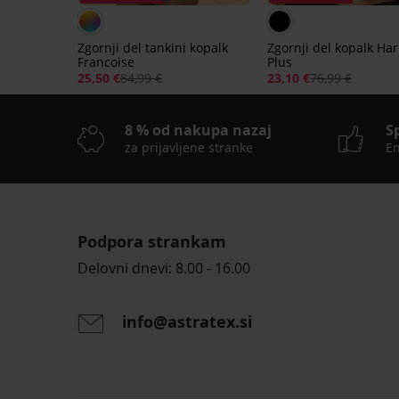
Popust -70%
Popust -70%
Zgornji del tankini kopalk
Zgornji del kopalk Ha
Francoise
Plus
25,50 €
84,99 €
23,10 €
76,99 €
8 % od nakupa nazaj
S
za prijavljene stranke
En
Podpora strankam
Delovni dnevi: 8.00 - 16.00
info@astratex.si