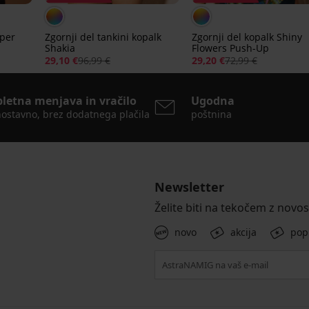
Popust -70%
Popust -60%
rper
Zgornji del tankini kopalk
Zgornji del kopalk Shiny
Shakia
Flowers Push-Up
29,10 €
96,99 €
29,20 €
72,99 €
pletna menjava in vračilo
Ugodna
ostavno, brez dodatnega plačila
poštnina
Newsletter
Želite biti na tekočem z novo
novo
akcija
pop