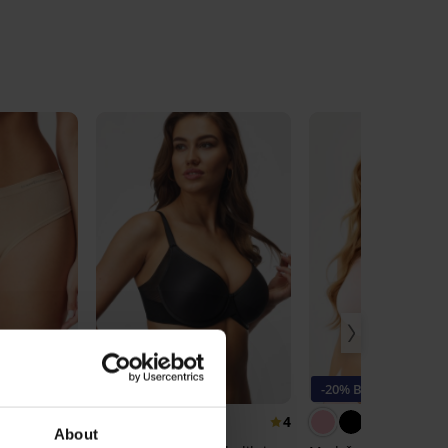
O
Bestseller
-20% BRA20
5
4
About