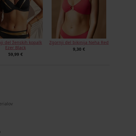
ji del ženskih kopalk
Zgornji del bikinija Neha Red
Ezer Black
9,30 €
59,99 €
erialov
o