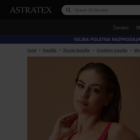
Žensko
M
VELIKA POLETNA RAZPRODAJA
Uvod
Kopalke
Ženske kopalke
Dvodelne kopalke
Mod