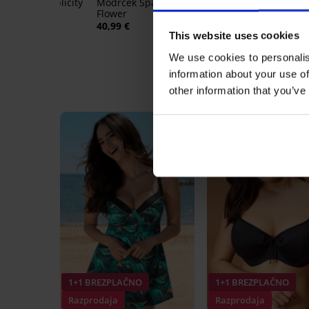
odrček Simplicity
Modrček Spacer Delicate
Podložen glad
Flower
Violeta
40,99 €
40,99 €
This website uses cookies
32,79 €
koda:
B
We use cookies to personalis
information about your use of
other information that you’ve
LIMITED
1+1 BREZPLAČNO
1+1 BREZPLAČNO
Razprodaja
Razprodaja