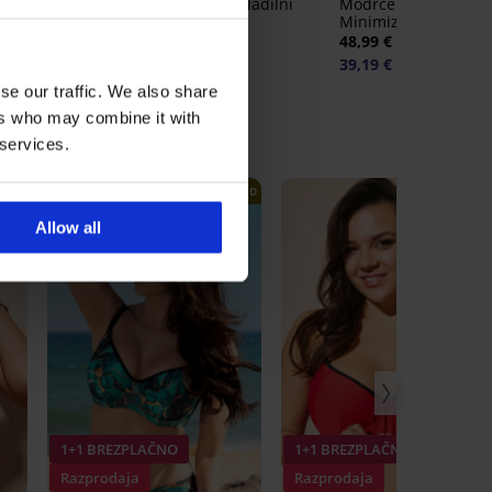
 Bamboo
Modrček Maia 4D gladilni
Modrček Spacer 3D 
Minimizer
40,99 €
48,99 €
39,19 €
koda:
BRA20
se our traffic. We also share
ers who may combine it with
 services.
ITED
LIMITED
Allow all
1+1 BREZPLAČNO
1+1 BREZPLAČNO
Razprodaja
Razprodaja