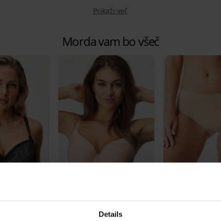
Prikaži več
Morda vam bo všeč
-20% BRA20
3+1 BREZPLAČN
4,7
Details