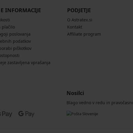
E INFORMACIJE
PODJETJE
ikosti
O Astratex.si
 plačilo
Kontakt
ogoji poslovanja
Affiliate program
sebnih podatkov
porabi piškotkov
ostopnosti
eje zastavljena vprašanja
Nosilci
Blago vedno v redu in pravočasn