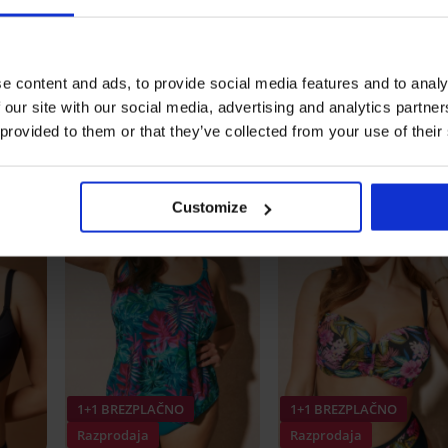
ilen modrček
Klasične hlačke
Nature
Podložen modrček Carmen
14,99 €
Basic
RA20
34,99 €
e content and ads, to provide social media features and to analy
27,99 €
koda:
BRA20
 our site with our social media, advertising and analytics partn
Odkrijte podobne kose
 provided to them or that they’ve collected from your use of their
LIMITED
LIM
Customize
1+1 BREZPLAČNO
1+1 BREZPLAČNO
Razprodaja
Razprodaja