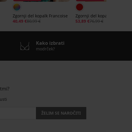
Popust -50%
Popust -30%
Zgornji del kopalk Francoise
Zgornji del kopalk Lili Plus
40,49 €
80,99 €
53,89 €
76,99 €
Kako izbrati
modrček?
stmi?
usti
ŽELIM SE NAROČITI