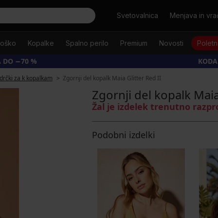
Išči
Svetovalnica
Menjava in vrač
oško
Kopalke
Spalno perilo
Premium
Novosti
Poletn
 DO −70 %
KODA
rčki za k kopalkam
Zgornji del kopalk Maia Glitter Red II
Zgornji del kopalk Maia
Žal je izdelek trenutno razp
Podobni izdelki