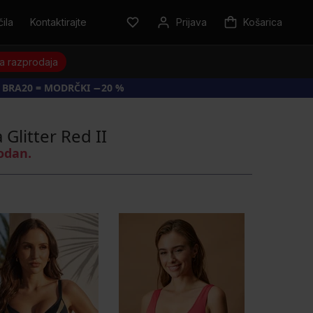
ila
Kontaktirajte
Prijava
Košarica
a razprodaja
 BRA20 = MODRČKI −20 %
 Glitter Red II
rodan.