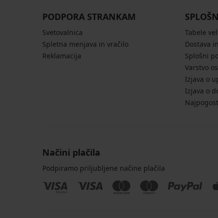
PODPORA STRANKAM
SPLOŠN
Svetovalnica
Tabele vel
Spletna menjava in vračilo
Dostava in
Reklamacija
Splošni p
Varstvo o
Izjava o u
Izjava o d
Najpogost
Načini plačila
Podpiramo priljubljene načine plačila