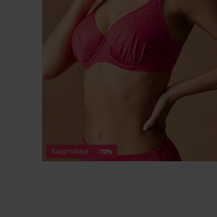
Razprodaja
-70%