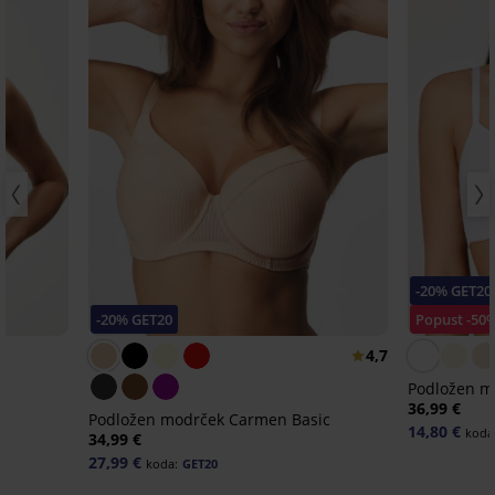
-20% GET20
-20% GET20
Popust -50
4,7
r
Podložen mo
36,99 €
Podložen modrček Carmen Basic
14,80 €
koda
34,99 €
27,99 €
koda:
GET20