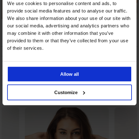
We use cookies to personalise content and ads, to
provide social media features and to analyse our traffic.
We also share information about your use of our site with
Zgornji del kopalk
Zgornji del kopalk
Zgornji del ženskih
our social media, advertising and analytics partners who
Tenerife Green
Sea
kopalk Ezer Black
may combine it with other information that you’ve
39,19 €
15,99 €
59,99 €
provided to them or that they’ve collected from your use
of their services.
OPIS
DOSTAVA IN PLAČILO
MENJAVA
Allow all
VZDRŽEVANJE IN PRANJE
Customize
Morda vam bo všeč