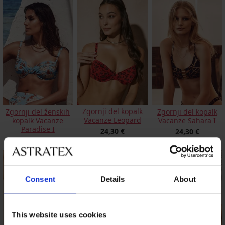
Zgornji del kopalk
Zgornji del ženskih
Zgornji del kopalk
Vacanze Leopard
kopalk Vacanze
Vacanze Sahara I
Paradise I
24,30 €
24,30 €
26,70 €
Consent
Details
About
This website uses cookies