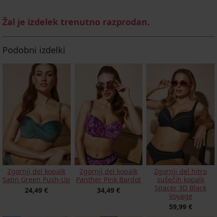
Žal je izdelek trenutno razprodan.
Podobni izdelki
Zgornji del kopalk
Zgornji del kopalk
Zgornji del hitro
Satin Green Push-Up
Panther Pink Bardot
sušečih kopalk
Spacer 3D Black
24,49 €
34,49 €
Voyage
59,99 €