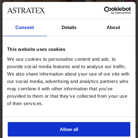
Consent
Details
About
1+1 BREZPLAČNO
This website uses cookies
Razprodaja
Popust -40%
We use cookies to personalise content and ads, to
Popust -50%
provide social media features and to analyse our traffic.
Spodnji del kopalk Auralux II
Spodnji del kopalk Aur
We also share information about your use of our site with
20,50 €
24,59 €
40,99 €
40,99 €
our social media, advertising and analytics partners who
may combine it with other information that you’ve
Odkrijte podobne kose
provided to them or that they’ve collected from your use
of their services.
LIMITED
LIMITED
Allow all