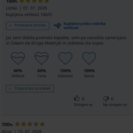
100
%
Lizika
07. 07. 2026
kupljena velikost 100/D
Kupljeno preko vodnika
Preverjena stranka
velikosti
Jaz sem dobila premale kopalke, sem pa naredila zamenjavo
in čakam da druge.Materjal in izdelava sta super.
60%
80%
100%
100%
Velikost
Cena
Kakovost
Barva
Priporočam ta izdelek
0
0
Strinjam se
Ne strinjam se
100
%
Alina
15. 07. 2026