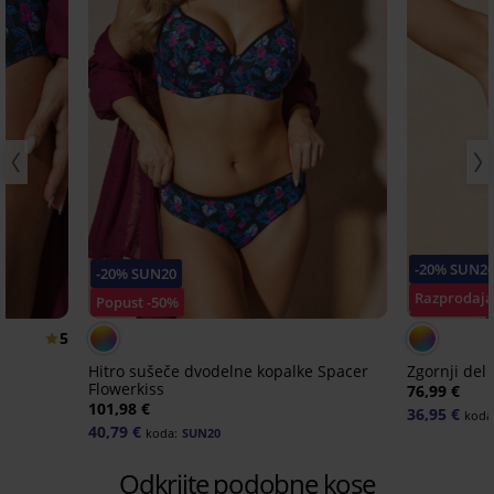
-20% SUN2
-20% SUN20
Razprodaj
Popust -50%
Popust -40
5
Hitro sušeče dvodelne kopalke Spacer
Zgornji del
Flowerkiss
76,99 €
101,98 €
36,95 €
koda
40,79 €
koda:
SUN20
Odkrijte podobne kose