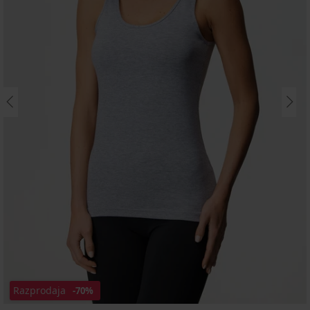
Razprodaja
-70%