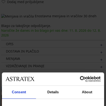
Dodaj med priljubljene
Enostavna menjava in vračilov 30 dneh
Blago za takojšnje odpošiljanje.
Naročite že danes in bo blago pri vas dne:
11. 8.
2026
do
12. 8.
2026
OPIS
DOSTAVA IN PLAČILO
MENJAVA
VZDRŽEVANJE IN PRANJE
Morda vam bo všeč
LIMITED
Consent
Details
About