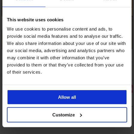
This website uses cookies
We use cookies to personalise content and ads, to
provide social media features and to analyse our traffic.
We also share information about your use of our site with
our social media, advertising and analytics partners who
may combine it with other information that you’ve
provided to them or that they’ve collected from your use
of their services.
Razprodaja
Popust -30%
2+1 BREZP
Allow all
Ženska spodnja majica ONLY Lea
Termo hlačn
14,69 €
28,99 €
20,99 €
Customize