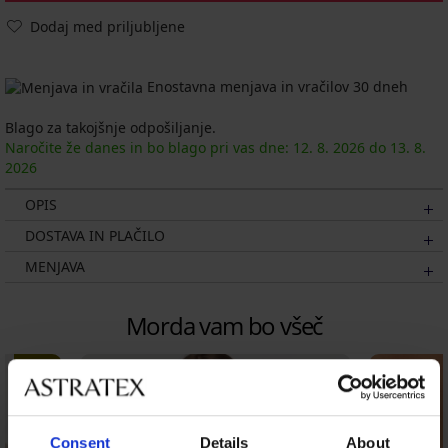
Dodaj med priljubljene
Enostavna menjava in vračilov 30 dneh
Blago za takojšnje odpošiljanje.
Naročite že danes in bo blago pri vas dne:
12. 8.
2026
do
13. 8.
2026
OPIS
DOSTAVA IN PLAČILO
MENJAVA
Morda vam bo všeč
LIMITED
Consent
Details
About