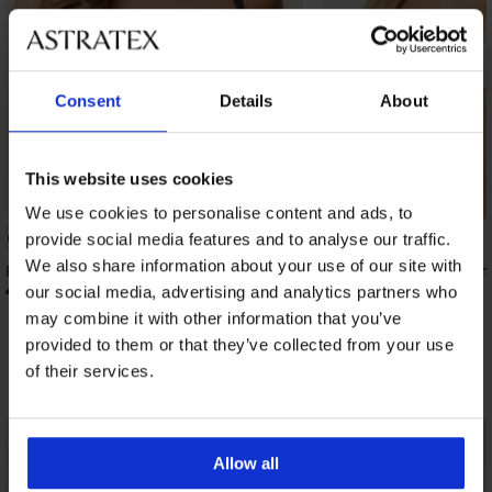
Consent
Details
About
This website uses cookies
Bestseller
We use cookies to personalise content and ads, to
provide social media features and to analyse our traffic.
We also share information about your use of our site with
Podložen gladilen modrček Violeta
Podložen modrček Simpl
40,99 €
20,99 €
our social media, advertising and analytics partners who
may combine it with other information that you’ve
provided to them or that they’ve collected from your use
of their services.
Odkrijte podobne kose
NEW
LIMITED
Allow all