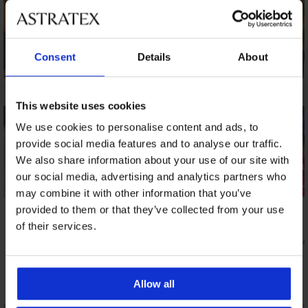
Consent
Details
About
This website uses cookies
We use cookies to personalise content and ads, to
provide social media features and to analyse our traffic.
We also share information about your use of our site with
1+1 BREZPLAČNO
1+1 BREZP
our social media, advertising and analytics partners who
Razprodaja
Razprodaj
may combine it with other information that you’ve
Popust -70%
Popust -50
provided to them or that they’ve collected from your use
of their services.
Zgornji del tankini kopalk Catherine
Zgornji del 
25,50 €
42,49 €
84,99 €
84,99
Odkrijte podobne kose
Allow all