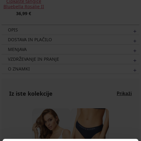
Čipkaste tangice
Bluebella Rosalie II
36,99 €
OPIS
DOSTAVA IN PLAČILO
MENJAVA
VZDRŽEVANJE IN PRANJE
O ZNAMKI
Iz iste kolekcije
Prikaži