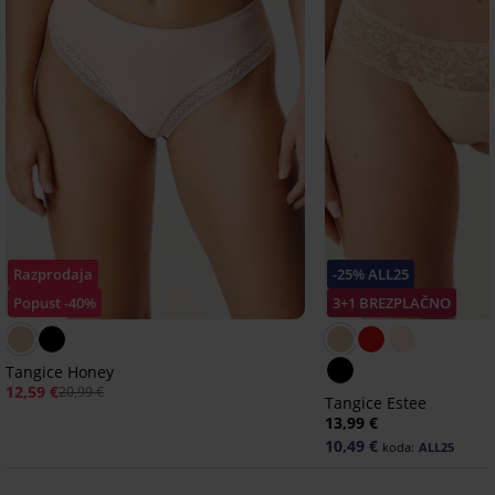
Razprodaja
-25% ALL25
Popust -40%
3+1 BREZPLAČNO
Tangice Honey
12,59 €
20,99 €
Tangice Estee
13,99 €
10,49 €
koda:
ALL25