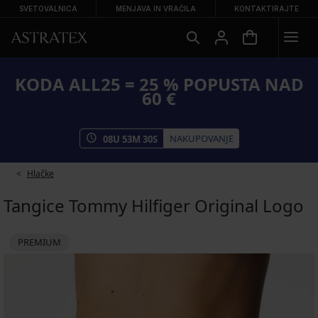
SVETOVALNICA
MENJAVA IN VRAČILA
KONTAKTIRAJTE
KODA ALL25 = 25 % POPUSTA NAD
60 €
NAKUPOVANJE
08
U
53
M
30
S
Hlačke
Tangice Tommy Hilfiger Original Logo
PREMIUM