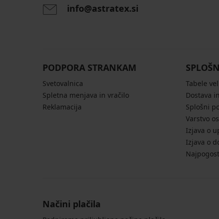
info@astratex.si
Stezni
Stezni
BESTSELLER
bodi
bodi
Stezni
Angie
Laser
bodi
Spacer
cut
Elsie
3D
Exclusive
36,99
70,99
50,99
€
€
€
PODPORA STRANKAM
SPLOŠN
Svetovalnica
Tabele vel
Spletna menjava in vračilo
Dostava in
Reklamacija
Splošni p
Varstvo o
Izjava o u
Izjava o d
Najpogost
Načini plačila