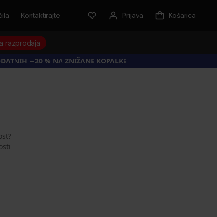
ila
Kontaktirajte
Prijava
Košarica
a razprodaja
ODATNIH −20 % NA ZNIŽANE KOPALKE
ost?
osti