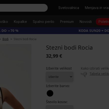
Išči
Svetovalnica
Menjava in vrač
oško
Kopalke
Spalno perilo
Premium
Novosti
Poletn
 DO −70 %
KODA SUN20 = D
Bodi
Stezni bodi Rocia
Stezni bodi Rocia
32,99 €
Izberite velikost
Kako izbrati velik
Tabela velik
Izberite barvo:
Število kosov: