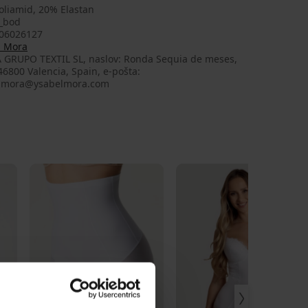
oliamid, 20% Elastan
_bod
06026127
l Mora
 GRUPO TEXTIL SL, naslov: Ronda Sequia de meses,
 46800 Valencia, Spain, e-pošta:
lmora@ysabelmora.com