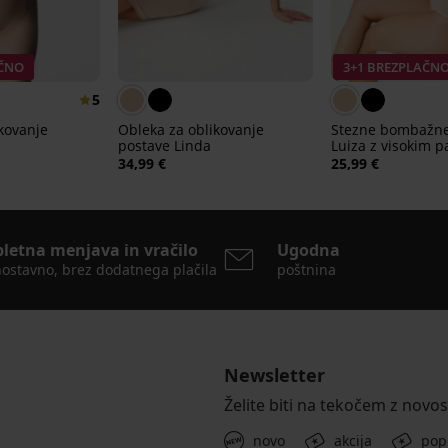
AČNO
3+1 BREZPLAČN
5
ikovanje
Obleka za oblikovanje
Stezne bombažne
postave Linda
Luiza z visokim 
34,99 €
25,99 €
pletna menjava in vračilo
Ugodna
ostavno, brez dodatnega plačila
poštnina
Newsletter
Želite biti na tekočem z novo
novo
akcija
pop