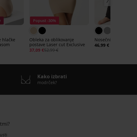
O
Popust -30%
 hlačke
Obleka za oblikovanje
Nosečniške hlače Po
pasom
postave Laser cut Exclusive
46,99 €
37,09 €
52,99 €
Kako izbrati
modrček?
stmi?
usti