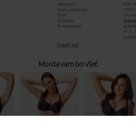
Material
80% P
Koda postavke
19627
EAN
84345
Znamka
Ysabe
Proizvajalec
AIMSA
nº 3.,
ysabe
Prikaži več
Morda vam bo všeč