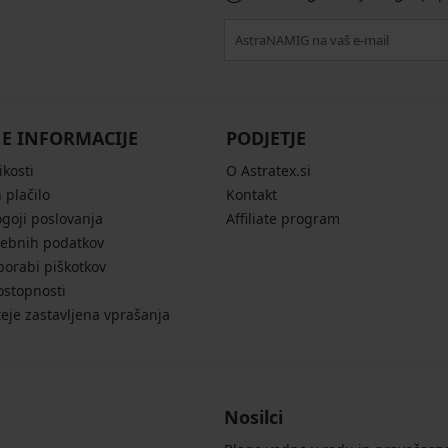
E INFORMACIJE
PODJETJE
ikosti
O Astratex.si
 plačilo
Kontakt
ogoji poslovanja
Affiliate program
sebnih podatkov
porabi piškotkov
ostopnosti
eje zastavljena vprašanja
Nosilci