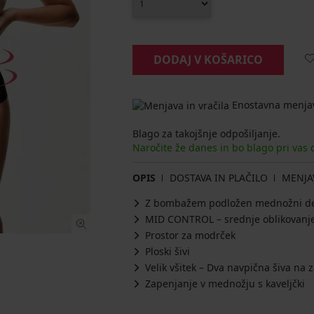
DODAJ V KOŠARICO
Enostavna menjav
Blago za takojšnje odpošiljanje.
Naročite že danes in bo blago pri vas
OPIS
DOSTAVA IN PLAČILO
MENJA
Z bombažem podložen mednožni d
MID CONTROL – srednje oblikovanj
Prostor za modrček
Ploski šivi
Velik všitek – Dva navpična šiva na
Zapenjanje v mednožju s kaveljčki