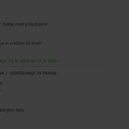
Dodaj med priljubljene
a in vračilov 30 dneh
 dne:
12. 8.
2026
do
13. 8.
2026
VA
VZDRŽEVANJE IN PRANJE
el
e
 zadnjem delu