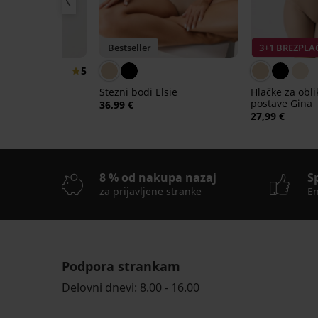
ZPLAČNO
Bestseller
3+1 BREZPL
5
čke Novia
Stezni bodi Elsie
Hlačke za obl
postave Gina
36,99 €
27,99 €
8 % od nakupa nazaj
S
za prijavljene stranke
En
Podpora strankam
Delovni dnevi: 8.00 - 16.00