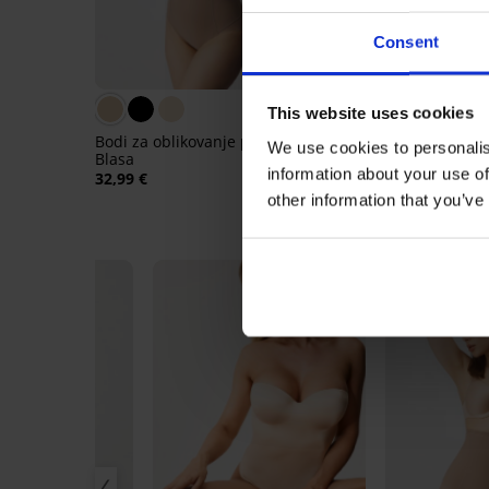
Consent
3,8
This website uses cookies
Bodi za oblikovanje postave
Bodi za oblikovanje p
We use cookies to personalis
Blasa
Lora
information about your use of
32,99 €
35,99 €
other information that you’ve