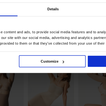
Details
4,7
ostave
Stezni bodi Laser cut
Bodi za oblikovanje post
e content and ads, to provide social media features and to analy
Exclusive
Sanremo Big
 our site with our social media, advertising and analytics partn
50,99 €
50,99 €
 provided to them or that they’ve collected from your use of their
Odkrijte podobne kose
Customize