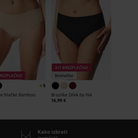
3+1 BREZPLAČNO
BREZPLAČNO
Bestseller
5
ne hlačke Bamboo
Brazilke DIVA by IVA
16,99 €
€
Kako izbrati
modrček?