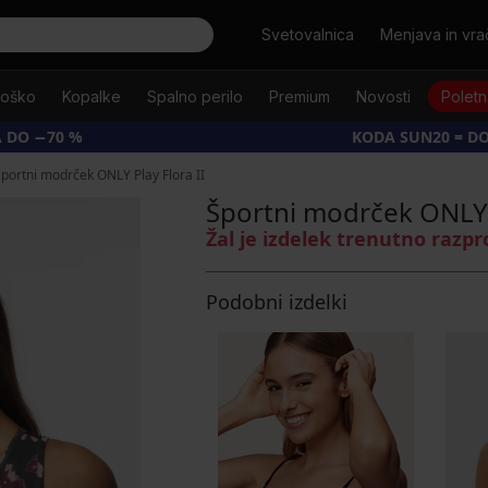
Išči
Svetovalnica
Menjava in vrač
oško
Kopalke
Spalno perilo
Premium
Novosti
Poletn
 DO −70 %
KODA SUN20 = D
portni modrček ONLY Play Flora II
Športni modrček ONLY P
Žal je izdelek trenutno razp
Podobni izdelki