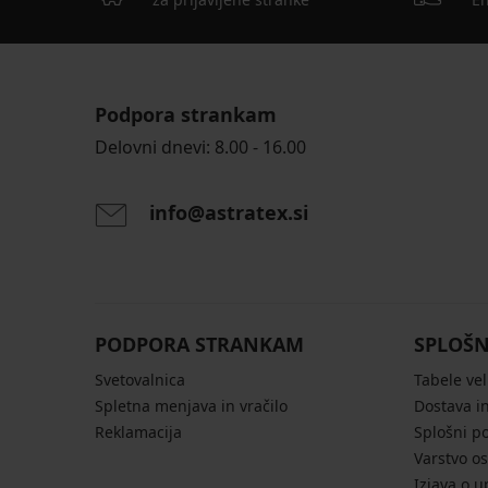
Podpora strankam
Delovni dnevi: 8.00 - 16.00
info@astratex.si
PODPORA STRANKAM
SPLOŠN
Svetovalnica
Tabele vel
Spletna menjava in vračilo
Dostava in
Reklamacija
Splošni p
Varstvo o
Izjava o u