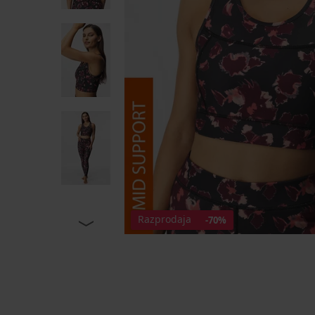
Razprodaja
-70%