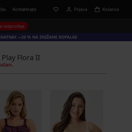
ila
Kontaktirajte
Prijava
Košarica
a razprodaja
ODATNIH −20 % NA ZNIŽANE KOPALKE
lay Flora II
rodan.