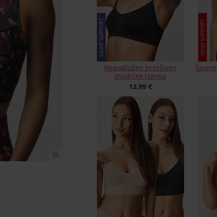
Nepodložen brezšiven
Športe
modrček Hanna
13,99 €