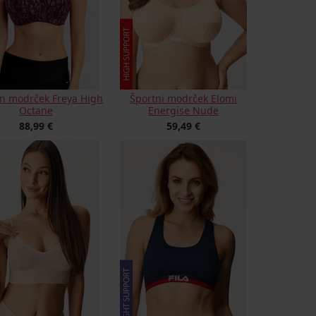
n modrček Freya High
Športni modrček Elomi
Octane
Energise Nude
88,99 €
59,49 €