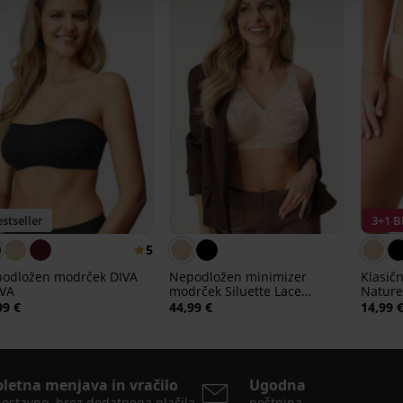
stseller
3+1 
5
odložen modrček DIVA
Nepodložen minimizer
Klasič
IVA
modrček Siluette Lace
Nature
Nature
99 €
44,99 €
14,99 
pletna menjava in vračilo
Ugodna
ostavno, brez dodatnega plačila
poštnina