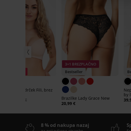
3+1 BREZPLAČNO
Popust -40%
Bestseller
Be
Podložen modrček Fili, brez
Nep
kosti
by 
Brazilke Lady Grace New
19,79 €
32,99 €
39,
20,99 €
8 % od nakupa nazaj
S
za prijavljene stranke
En