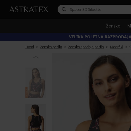
Žensko
M
VELIKA POLETNA RAZPRODAJA
Uvod
Žensko perilo
Žensko spodnje perilo
Modrčki
Š