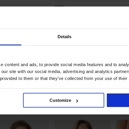
OPIS
MID support – srednja stopnja opor
Funkcionalen material
Nepodložene košarice
Details
Odstranljive blazinice
Brez kosti
Naramnice brez nastavljive dolžine
Obleče se čez glavo
e content and ads, to provide social media features and to analy
 our site with our social media, advertising and analytics partn
Material
50% re
Koda postavke
15295
 provided to them or that they’ve collected from your use of their
Znamka
ONLY 
Proizvajalec
BESTSE
Denma
Customize
Morda vam bo všeč