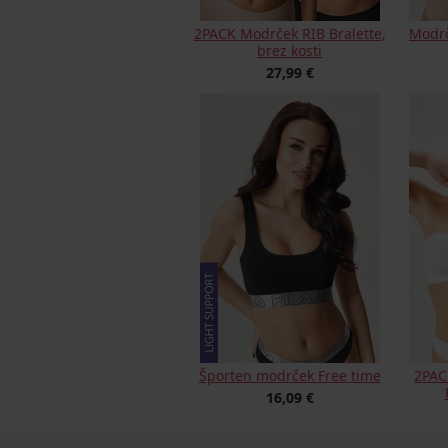
2PACK Modrček RIB Bralette,
Modrč
brez kosti
27,99 €
Športen modrček Free time
2PAC
16,09 €