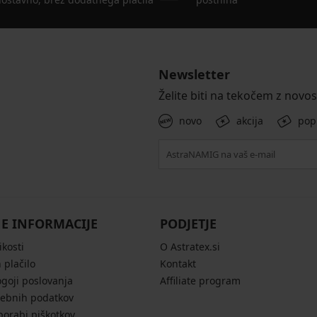
Newsletter
Želite biti na tekočem z novo
novo
akcija
pop
E INFORMACIJE
PODJETJE
ikosti
O Astratex.si
 plačilo
Kontakt
ogoji poslovanja
Affiliate program
sebnih podatkov
porabi piškotkov