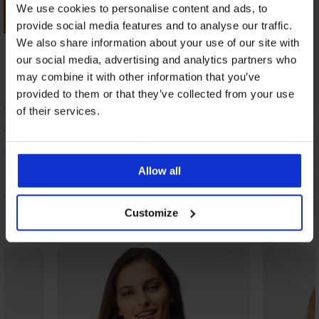
We use cookies to personalise content and ads, to
provide social media features and to analyse our traffic.
Športni modrček
Športni modrček
We also share information about your use of our site with
ONLY Play Mira
Shock Absorber
our social media, advertising and analytics partners who
Ultimate Run
20,99 €
may combine it with other information that you’ve
80,99 €
provided to them or that they’ve collected from your use
of their services.
OPIS
DOSTAVA IN PLAČILO
MENJAVA
Allow all
VZDRŽEVANJE IN PRANJE
Customize
Morda vam bo všeč