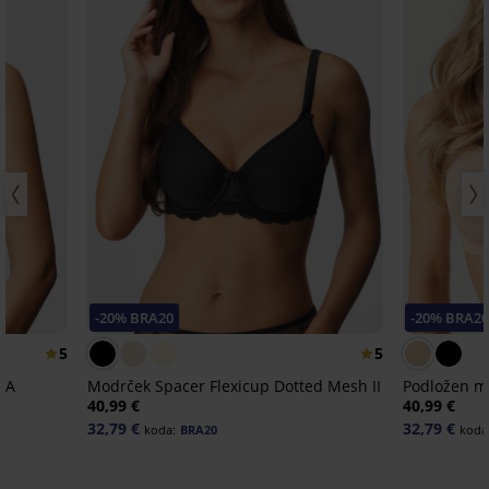
-20% BRA20
-20% BRA2
5
5
VA
Modrček Spacer Flexicup Dotted Mesh II
Podložen m
40,99 €
40,99 €
32,79 €
32,79 €
koda:
BRA20
koda