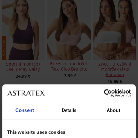
Brezšivni modrček
Športni modrček
2PACK Brezšivni
Flexi Cleo Bralette
ONLY Play Daisy
modrček Flexi
Bandeau
13,99 €
24,99 €
18,99 €
Consent
Details
About
This website uses cookies