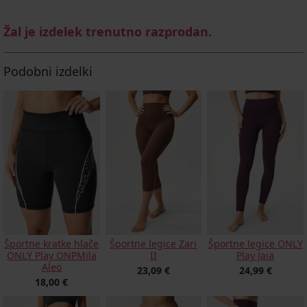
Žal je izdelek trenutno razprodan.
Podobni izdelki
Športne kratke hlače
Športne legice Zari
Športne legice ONLY
ONLY Play ONPMila
II
Play Jaia
Aleo
23,09 €
24,99 €
18,00 €