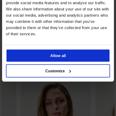
provide social media features and to analyse our traffic.
We also share information about your use of our site with
Športne legice ONLY
Športne legice Sara
Play ONPTie II
our social media, advertising and analytics partners who
20,29 €
25,19 €
may combine it with other information that you’ve
provided to them or that they’ve collected from your use
of their services.
OPIS
DOSTAVA IN PLAČILO
MENJAVA
Allow all
VZDRŽEVANJE IN PRANJE
Customize
Morda vam bo všeč