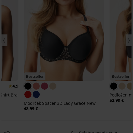
Bestseller
Bestseller
4,9
Shirt Bra
Podložen m
52,99 €
Modrček Spacer 3D Lady Grace New
48,99 €
Spletna menjava in