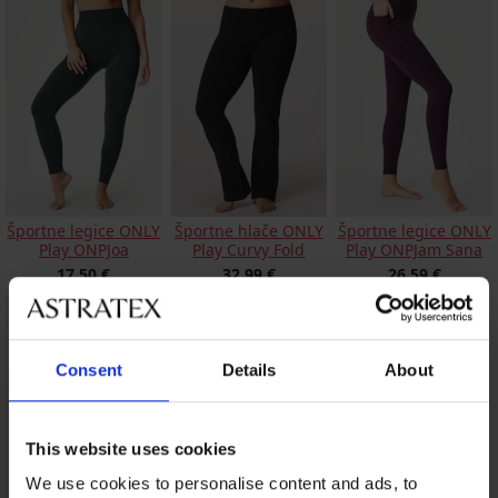
Športne legice ONLY
Športne hlače ONLY
Športne legice ONLY
Play ONPJoa
Play Curvy Fold
Play ONPJam Sana
17,50 €
32,99 €
26,59 €
Consent
Details
About
This website uses cookies
We use cookies to personalise content and ads, to