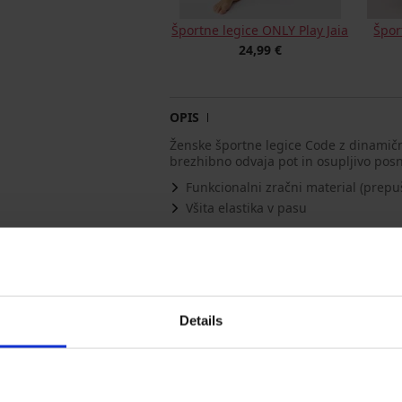
Športne legice ONLY Play Jaia
Špor
24,99 €
OPIS
Ženske športne legice Code z dinamičn
brezhibno odvaja pot in osupljivo pos
Funkcionalni zračni material (prepu
Všita elastika v pasu
Gostota tkanja 200 DEN.
Material
85% po
Koda postavke
Code_
Details
Morda vam bo všeč