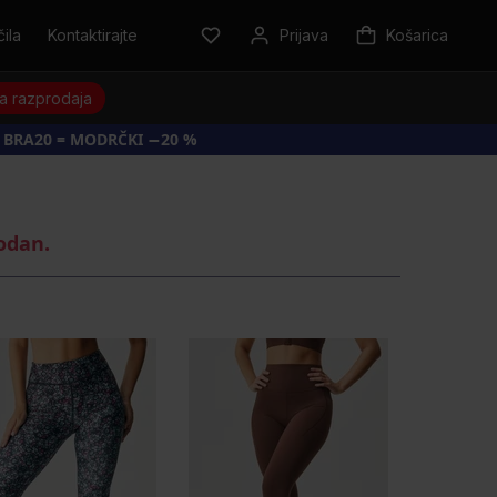
ila
Kontaktirajte
Prijava
Košarica
a razprodaja
 BRA20 = MODRČKI −20 %
rodan.