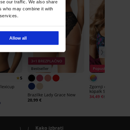
se our traffic. We also share
ers who may combine it with
 services.
Allow all
3+1 BREZPLAČNO
Bestseller
Popust -50%
5
lexicup
Zgornji del hitro suš
kopalk Spacer Flower
Brazilke Lady Grace New
34,49 €
68,99 €
20,99 €
0
Kako izbrati