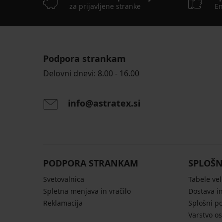
za prijavljene stranke
En
Podpora strankam
Delovni dnevi: 8.00 - 16.00
info@astratex.si
PODPORA STRANKAM
SPLOŠN
Svetovalnica
Tabele vel
Spletna menjava in vračilo
Dostava in
Reklamacija
Splošni p
Varstvo o