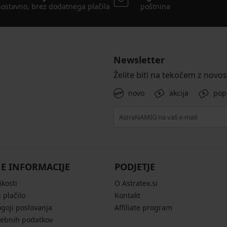
ostavno, brez dodatnega plačila
poštnina
Newsletter
Želite biti na tekočem z novo
novo
akcija
pop
E INFORMACIJE
PODJETJE
ikosti
O Astratex.si
 plačilo
Kontakt
ogoji poslovanja
Affiliate program
sebnih podatkov