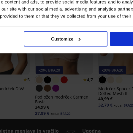
e content and ads, to provide social media features and to analy
 our site with our social media, advertising and analytics partn
 provided to them or that they’ve collected from your use of their
Customize
-20% BRA20
-20% BRA20
5
4,7
odrček DIVA
Modrček Spacer F
Dotted Mesh II
Podložen modrček Carmen
40,99 €
Basic
32,79 €
koda:
BRA2
34,99 €
27,99 €
koda:
BRA20
pletna menjava in vračilo
Ugodna