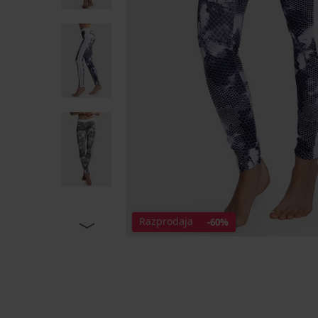
Razprodaja
-60%