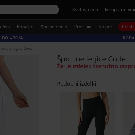
Išči
Svetovalnica
Menjava in vrač
oško
Kopalke
Spalno perilo
Premium
Novosti
Poletn
 DO −70 %
KODA
Športne legice Code
Športne legice Code
Žal je izdelek trenutno razp
Podobni izdelki