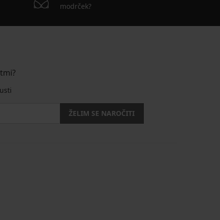
modrček?
stmi?
usti
ŽELIM SE NAROČITI