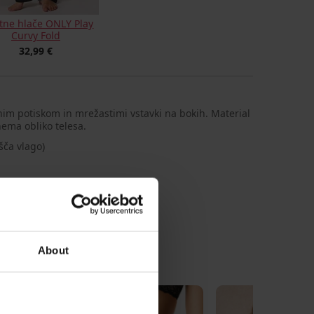
tne hlače ONLY Play
Curvy Fold
32,99 €
im potiskom in mrežastimi vstavki na bokih. Material
nema obliko telesa.
šča vlago)
liester, 7
leg
About